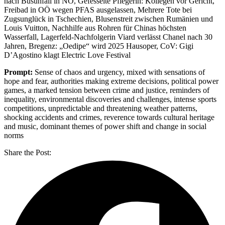
nach Busunfall in NÖ, Gefesselte Pflegerin: Kollegen vor Gericht,
Freibad in OÖ wegen PFAS ausgelassen, Mehrere Tote bei
Zugsunglück in Tschechien, Blusenstreit zwischen Rumänien und
Louis Vuitton, Nachhilfe aus Rohren für Chinas höchsten
Wasserfall, Lagerfeld-Nachfolgerin Viard verlässt Chanel nach 30
Jahren, Bregenz: „Oedipe“ wird 2025 Hausoper, CoV: Gigi
D’Agostino klagt Electric Love Festival
Prompt:
Sense of chaos and urgency, mixed with sensations of
hope and fear, authorities making extreme decisions, political power
games, a marked tension between crime and justice, reminders of
inequality, environmental discoveries and challenges, intense sports
competitions, unpredictable and threatening weather patterns,
shocking accidents and crimes, reverence towards cultural heritage
and music, dominant themes of power shift and change in social
norms
Share the Post: