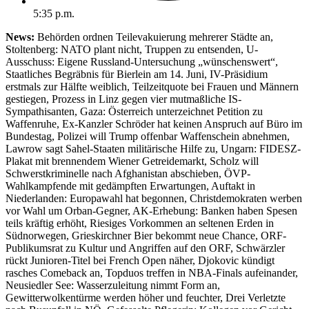
5:35 p.m.
News:
Behörden ordnen Teilevakuierung mehrerer Städte an,
Stoltenberg: NATO plant nicht, Truppen zu entsenden, U-
Ausschuss: Eigene Russland-Untersuchung „wünschenswert“,
Staatliches Begräbnis für Bierlein am 14. Juni, IV-Präsidium
erstmals zur Hälfte weiblich, Teilzeitquote bei Frauen und Männern
gestiegen, Prozess in Linz gegen vier mutmaßliche IS-
Sympathisanten, Gaza: Österreich unterzeichnet Petition zu
Waffenruhe, Ex-Kanzler Schröder hat keinen Anspruch auf Büro im
Bundestag, Polizei will Trump offenbar Waffenschein abnehmen,
Lawrow sagt Sahel-Staaten militärische Hilfe zu, Ungarn: FIDESZ-
Plakat mit brennendem Wiener Getreidemarkt, Scholz will
Schwerstkriminelle nach Afghanistan abschieben, ÖVP-
Wahlkampfende mit gedämpften Erwartungen, Auftakt in
Niederlanden: Europawahl hat begonnen, Christdemokraten werben
vor Wahl um Orban-Gegner, AK-Erhebung: Banken haben Spesen
teils kräftig erhöht, Riesiges Vorkommen an seltenen Erden in
Südnorwegen, Grieskirchner Bier bekommt neue Chance, ORF-
Publikumsrat zu Kultur und Angriffen auf den ORF, Schwärzler
rückt Junioren-Titel bei French Open näher, Djokovic kündigt
rasches Comeback an, Topduos treffen in NBA-Finals aufeinander,
Neusiedler See: Wasserzuleitung nimmt Form an,
Gewitterwolkentürme werden höher und feuchter, Drei Verletzte