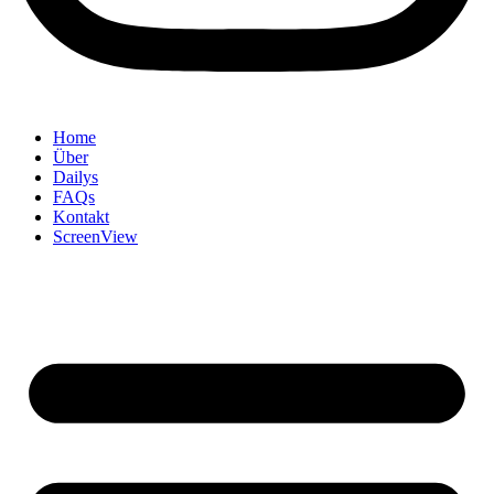
Home
Über
Dailys
FAQs
Kontakt
ScreenView