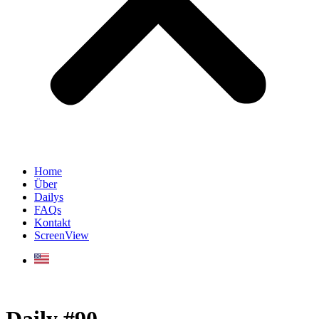
Home
Über
Dailys
FAQs
Kontakt
ScreenView