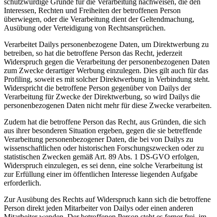
schutzwürdige Gründe für die Verarbeitung nachweisen, die den
Interessen, Rechten und Freiheiten der betroffenen Person
überwiegen, oder die Verarbeitung dient der Geltendmachung,
Ausübung oder Verteidigung von Rechtsansprüchen.
Verarbeitet Dailys personenbezogene Daten, um Direktwerbung zu
betreiben, so hat die betroffene Person das Recht, jederzeit
Widerspruch gegen die Verarbeitung der personenbezogenen Daten
zum Zwecke derartiger Werbung einzulegen. Dies gilt auch für das
Profiling, soweit es mit solcher Direktwerbung in Verbindung steht.
Widerspricht die betroffene Person gegenüber von Dailys der
Verarbeitung für Zwecke der Direktwerbung, so wird Dailys die
personenbezogenen Daten nicht mehr für diese Zwecke verarbeiten.
Zudem hat die betroffene Person das Recht, aus Gründen, die sich
aus ihrer besonderen Situation ergeben, gegen die sie betreffende
Verarbeitung personenbezogener Daten, die bei von Dailys zu
wissenschaftlichen oder historischen Forschungszwecken oder zu
statistischen Zwecken gemäß Art. 89 Abs. 1 DS-GVO erfolgen,
Widerspruch einzulegen, es sei denn, eine solche Verarbeitung ist
zur Erfüllung einer im öffentlichen Interesse liegenden Aufgabe
erforderlich.
Zur Ausübung des Rechts auf Widerspruch kann sich die betroffene
Person direkt jeden Mitarbeiter von Dailys oder einen anderen
Mitarbeiter wenden. Der betroffenen Person steht es ferner frei, im