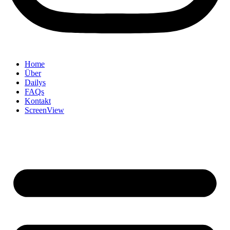
Home
Über
Dailys
FAQs
Kontakt
ScreenView