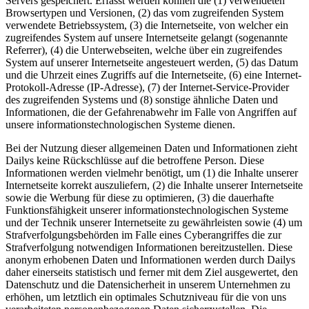
Servers gespeichert. Erfasst werden können die (1) verwendeten
Browsertypen und Versionen, (2) das vom zugreifenden System
verwendete Betriebssystem, (3) die Internetseite, von welcher ein
zugreifendes System auf unsere Internetseite gelangt (sogenannte
Referrer), (4) die Unterwebseiten, welche über ein zugreifendes
System auf unserer Internetseite angesteuert werden, (5) das Datum
und die Uhrzeit eines Zugriffs auf die Internetseite, (6) eine Internet-
Protokoll-Adresse (IP-Adresse), (7) der Internet-Service-Provider
des zugreifenden Systems und (8) sonstige ähnliche Daten und
Informationen, die der Gefahrenabwehr im Falle von Angriffen auf
unsere informationstechnologischen Systeme dienen.
Bei der Nutzung dieser allgemeinen Daten und Informationen zieht
Dailys keine Rückschlüsse auf die betroffene Person. Diese
Informationen werden vielmehr benötigt, um (1) die Inhalte unserer
Internetseite korrekt auszuliefern, (2) die Inhalte unserer Internetseite
sowie die Werbung für diese zu optimieren, (3) die dauerhafte
Funktionsfähigkeit unserer informationstechnologischen Systeme
und der Technik unserer Internetseite zu gewährleisten sowie (4) um
Strafverfolgungsbehörden im Falle eines Cyberangriffes die zur
Strafverfolgung notwendigen Informationen bereitzustellen. Diese
anonym erhobenen Daten und Informationen werden durch Dailys
daher einerseits statistisch und ferner mit dem Ziel ausgewertet, den
Datenschutz und die Datensicherheit in unserem Unternehmen zu
erhöhen, um letztlich ein optimales Schutzniveau für die von uns