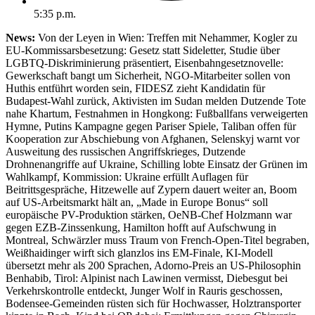
5:35 p.m.
News:
Von der Leyen in Wien: Treffen mit Nehammer, Kogler zu
EU-Kommissarsbesetzung: Gesetz statt Sideletter, Studie über
LGBTQ-Diskriminierung präsentiert, Eisenbahngesetznovelle:
Gewerkschaft bangt um Sicherheit, NGO-Mitarbeiter sollen von
Huthis entführt worden sein, FIDESZ zieht Kandidatin für
Budapest-Wahl zurück, Aktivisten im Sudan melden Dutzende Tote
nahe Khartum, Festnahmen in Hongkong: Fußballfans verweigerten
Hymne, Putins Kampagne gegen Pariser Spiele, Taliban offen für
Kooperation zur Abschiebung von Afghanen, Selenskyj warnt vor
Ausweitung des russischen Angriffskrieges, Dutzende
Drohnenangriffe auf Ukraine, Schilling lobte Einsatz der Grünen im
Wahlkampf, Kommission: Ukraine erfüllt Auflagen für
Beitrittsgespräche, Hitzewelle auf Zypern dauert weiter an, Boom
auf US-Arbeitsmarkt hält an, „Made in Europe Bonus“ soll
europäische PV-Produktion stärken, OeNB-Chef Holzmann war
gegen EZB-Zinssenkung, Hamilton hofft auf Aufschwung in
Montreal, Schwärzler muss Traum von French-Open-Titel begraben,
Weißhaidinger wirft sich glanzlos ins EM-Finale, KI-Modell
übersetzt mehr als 200 Sprachen, Adorno-Preis an US-Philosophin
Benhabib, Tirol: Alpinist nach Lawinen vermisst, Diebesgut bei
Verkehrskontrolle entdeckt, Junger Wolf in Rauris geschossen,
Bodensee-Gemeinden rüsten sich für Hochwasser, Holztransporter