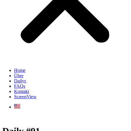
Home
Über
Dailys
FAQs
Kontakt
ScreenView