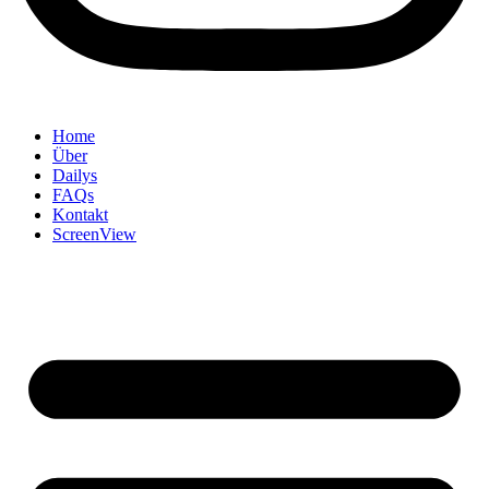
Home
Über
Dailys
FAQs
Kontakt
ScreenView