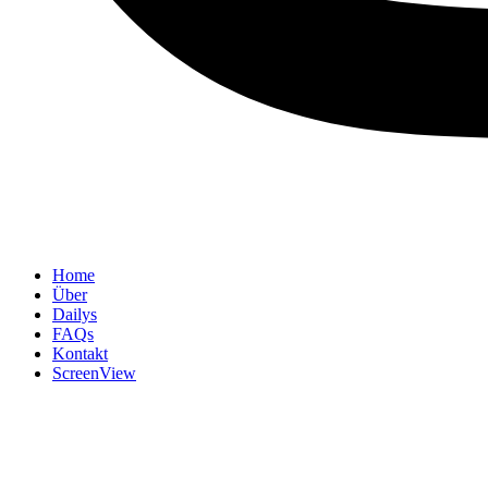
Home
Über
Dailys
FAQs
Kontakt
ScreenView