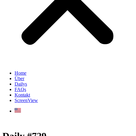
Home
Über
Dailys
FAQs
Kontakt
ScreenView