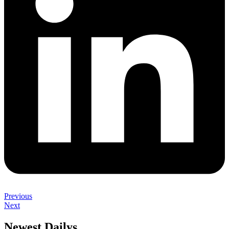
Previous
Next
Newest Dailys