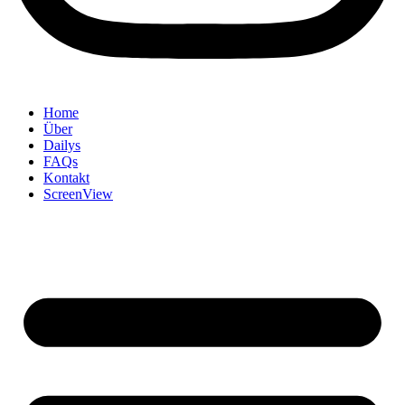
Home
Über
Dailys
FAQs
Kontakt
ScreenView