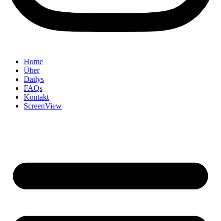
Home
Über
Dailys
FAQs
Kontakt
ScreenView