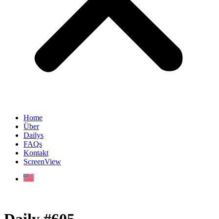
Home
Über
Dailys
FAQs
Kontakt
ScreenView