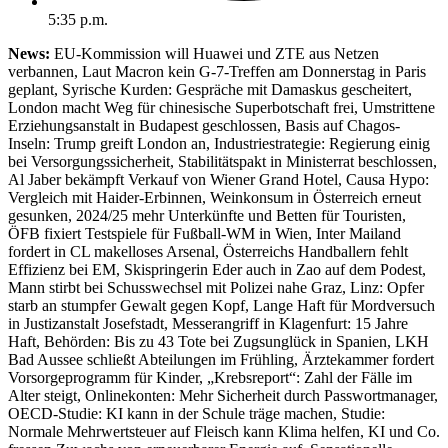
5:35 p.m.
News:
EU-Kommission will Huawei und ZTE aus Netzen
verbannen, Laut Macron kein G-7-Treffen am Donnerstag in Paris
geplant, Syrische Kurden: Gespräche mit Damaskus gescheitert,
London macht Weg für chinesische Superbotschaft frei, Umstrittene
Erziehungsanstalt in Budapest geschlossen, Basis auf Chagos-
Inseln: Trump greift London an, Industriestrategie: Regierung einig
bei Versorgungssicherheit, Stabilitätspakt in Ministerrat beschlossen,
Al Jaber bekämpft Verkauf von Wiener Grand Hotel, Causa Hypo:
Vergleich mit Haider-Erbinnen, Weinkonsum in Österreich erneut
gesunken, 2024/25 mehr Unterkünfte und Betten für Touristen,
ÖFB fixiert Testspiele für Fußball-WM in Wien, Inter Mailand
fordert in CL makelloses Arsenal, Österreichs Handballern fehlt
Effizienz bei EM, Skispringerin Eder auch in Zao auf dem Podest,
Mann stirbt bei Schusswechsel mit Polizei nahe Graz, Linz: Opfer
starb an stumpfer Gewalt gegen Kopf, Lange Haft für Mordversuch
in Justizanstalt Josefstadt, Messerangriff in Klagenfurt: 15 Jahre
Haft, Behörden: Bis zu 43 Tote bei Zugsunglück in Spanien, LKH
Bad Aussee schließt Abteilungen im Frühling, Ärztekammer fordert
Vorsorgeprogramm für Kinder, „Krebsreport“: Zahl der Fälle im
Alter steigt, Onlinekonten: Mehr Sicherheit durch Passwortmanager,
OECD-Studie: KI kann in der Schule träge machen, Studie:
Normale Mehrwertsteuer auf Fleisch kann Klima helfen, KI und Co.