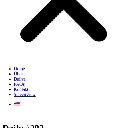
Home
Über
Dailys
FAQs
Kontakt
ScreenView