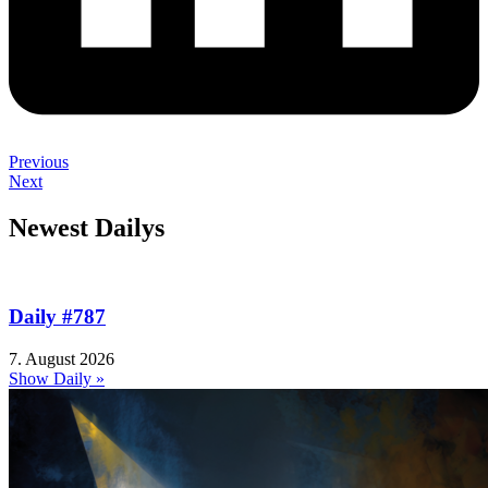
Previous
Next
Newest Dailys
Daily #787
7. August 2026
Show Daily »