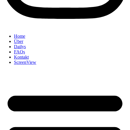
Home
Über
Dailys
FAQs
Kontakt
ScreenView