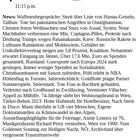
11:15 p.m.
News:
Waffenruhegespräche: Streit über Liste von Hamas-Geiseln,
Taliban: Tote bei pakistanischen Angriffen in Ostafghanistan,
Christen feiern Weihnachten und Sturz von Assad, Syrien: Neue
Machthaber verbrennen eine Mio. Captagon-Pillen, Proteste nach
Drohung Trumps wegen Panamakanals, Kiew: Russische Rakete in
Luftraum Rumäniens und Moldawiens, Gehälter im
Unikollektivvertrag steigen um 3,8 Prozent, Koalition: Nehammer
erwartet Einigung im Jänner, Über 17,6 Mio. Euro an Spenden
gesammelt, Russland: Gasexporte nach Europa 2024 stark
gestiegen, Immer weniger Spenden an Sozialmärkte,
Christbaumbauern mit Saison zufrieden, Pöltl erlebt in NBA
Höhenflug in Toronto, Jahresrückblick: Goldflotte prägte Pariser
Sommerspiele, Steiermark: Tote Frau in Bachbett gefunden,
Verletzter nach Großbrand in Zwölfaxing, Vermisster Villacher:
Appell zu Mithilfe, 74-Jährige stirbt bei Wohnungsbrand in Wien,
Türkei-Beben 2023: Hohe Haftstrafe für Hotelbesitzer, Nach Streit
in Disco: Mann überfuhr in GB vier Menschen, Eigene
Doktoratsstellen zu Klimawandel in den Alpen,
Ausstellungshighlights für die Feiertage, Annie Lennox ist 70,
Musikproduzent Richard Perry verstorben, Wien vor 1900: Vom
Goldenen Sonntag zur Heiligen Nacht, NÖ: Archivfund über
vergessene Frauenfeuerwehr