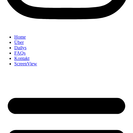
Home
Über
Dailys
FAQs
Kontakt
ScreenView