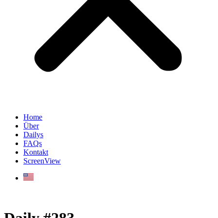
Home
Über
Dailys
FAQs
Kontakt
ScreenView