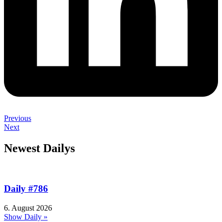
Previous
Next
Newest Dailys
Daily #786
6. August 2026
Show Daily »