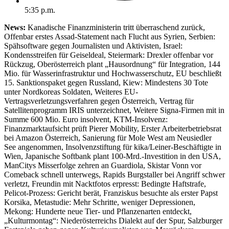
5:35 p.m.
News:
Kanadische Finanzministerin tritt überraschend zurück,
Offenbar erstes Assad-Statement nach Flucht aus Syrien, Serbien:
Spähsoftware gegen Journalisten und Aktivisten, Israel:
Kondensstreifen für Geiseldeal, Steiermark: Drexler offenbar vor
Rückzug, Oberösterreich plant „Hausordnung“ für Integration, 144
Mio. für Wasserinfrastruktur und Hochwasserschutz, EU beschließt
15. Sanktionspaket gegen Russland, Kiew: Mindestens 30 Tote
unter Nordkoreas Soldaten, Weiteres EU-
Vertragsverletzungsverfahren gegen Österreich, Vertrag für
Satellitenprogramm IRIS unterzeichnet, Weitere Signa-Firmen mit in
Summe 600 Mio. Euro insolvent, KTM-Insolvenz:
Finanzmarktaufsicht prüft Pierer Mobility, Erster Arbeiterbetriebsrat
bei Amazon Österreich, Sanierung für Mole West am Neusiedler
See angenommen, Insolvenzstiftung für kika/Leiner-Beschäftigte in
Wien, Japanische Softbank plant 100-Mrd.-Investition in den USA,
ManCitys Misserfolge zehren an Guardiola, Skistar Vonn vor
Comeback schnell unterwegs, Rapids Burgstaller bei Angriff schwer
verletzt, Freundin mit Nacktfotos erpresst: Bedingte Haftstrafe,
Pelicot-Prozess: Gericht berät, Franziskus besuchte als erster Papst
Korsika, Metastudie: Mehr Schritte, weniger Depressionen,
Mekong: Hunderte neue Tier- und Pflanzenarten entdeckt,
„Kulturmontag“: Niederösterreichs Dialekt auf der Spur, Salzburger