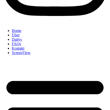
Home
Über
Dailys
FAQs
Kontakt
ScreenView