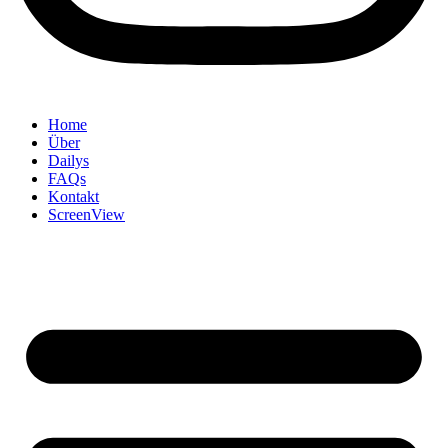
Home
Über
Dailys
FAQs
Kontakt
ScreenView