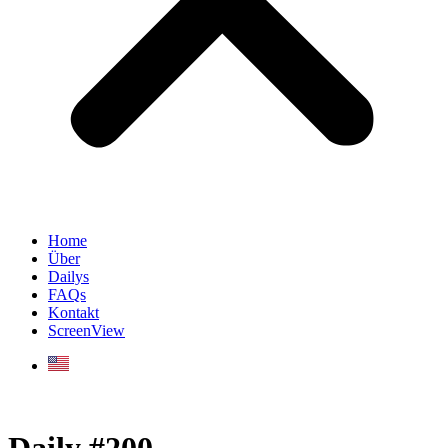
Home
Über
Dailys
FAQs
Kontakt
ScreenView