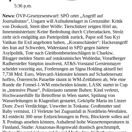
5:36 p.m.
News:
ÖVP-Gesetzesentwurf: SPÖ ortet „Angriff auf
Journalismus“, Ungarn will Aufnahmelager in Grenznähe: Kritik
von Doskozil, Streit über Wölfe: Tierschützer zeigten Hörl an,
Innenministerium: Keine Bedrohung durch Cyberattacken, Strolz
zieht sich endgültig aus Parteipolitik zurück, Papst soll Suu Kyi
Vatikan für Exil angeboten haben, „Koranschänder“: Hackerangriff
des Iran auf Schweden, Widerstand in SPD gegen härtere
Asylpolitik, Tote nach Gleitbombeneinschlägen in Charkiw,
Blogger melden Sturm auf ostukrainisches Wuhledar, Vorarlberger
Radhersteller Simplon insolvent, AT&S-Vorstand Gerstenmayer
scheidet vorzeitig aus, Forderungen an Signa Holding aktuell bei
7,738 Mrd. Euro, Wirecard-Aktionäre können auf Schadenersatz
hoffen, Österreichs Paraelite räumt in WM-Zeitfahren ab, Wie eine
Runde die Formel-1-WM entscheiden könnte, LASK startet in Cup
in „intensive Phase“, Polizeiauto rammte Buben: Kind verletzt,
Hochwasserhilfe für Betroffene in Wien startet, Spülung von
Wasserleitungen in Klagenfurt gestartet, Geköpfte Maria im Linzer
Dom: Zwei Verdächtige, Unwetter in Toskana: Großmutter und
Baby vermisst, 13 Verletzte bei Zugsunfall in Nordrhein-Westfalen,
KI entdeckt 300 neue Erdzeichnungen in Peru, Blockierte sollen auf
X Postings ansehen können, Anhaltend hohe Wassertemperaturen in
Finnland, Studie: Amazonas-Regenwald drastisch geschrumpft,