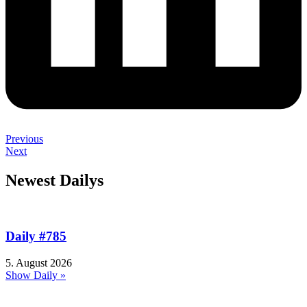
Previous
Next
Newest Dailys
Daily #785
5. August 2026
Show Daily »