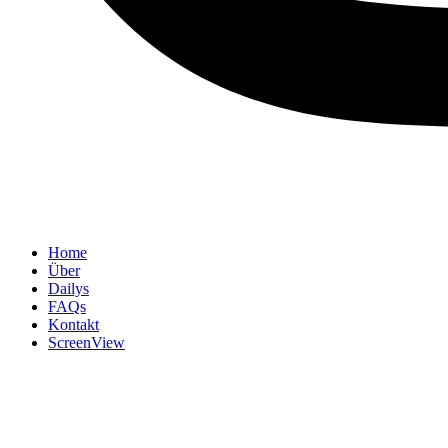
Home
Über
Dailys
FAQs
Kontakt
ScreenView