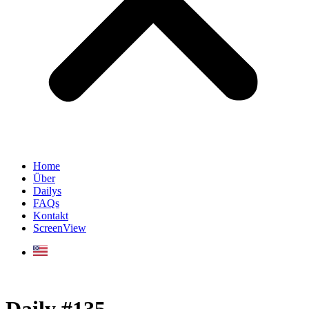
Home
Über
Dailys
FAQs
Kontakt
ScreenView