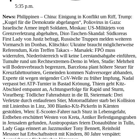
5:35 p.m.
News:
Philippinen – China: Einigung in Konflikt um Riff, Trump:
„Kugel für die Demokratie abgefangen“, Poliovirus in Gaza:
Israelische Armee impft Soldaten, Moskau: US-Militärjets von
Grenzverletzung abgehalten, Dior-Taschen-Skandal: Südkoreas
First Lady von Justiz befragt, Russische Truppen melden weiteren
Vormarsch im Donbas, Klitschko: Ukraine braucht möglicherweise
Referendum, Kein Treffen Takacs – Marsalek: FPÖ muss
widerrufen, Niederösterreich will keine Leerstandsabgabe einführen,
Tumulte rund um Rechtsextremen-Demo in Wien, Studie: Mehrheit
will Bodenverbrauch begrenzen, Barcelona plant höhere Steuer für
Kreuzfahrttouristen, Gemeinden kommen Nahversorger abhanden,
Experte rät wegen steigender CoV-Welle zu früher Impfung, Nadal
verpasst bei ATP-Turnier in Bastad Krönung, Thiem geht Kitz-
Abschied entspannt an, Achtungserfolge für Rapid und Sturm,
Vorarlberg: Tödlicher Fahrradsturz in die Ill, Steiermark: Drei
Verletzte durch entlaufenen Stier, Motorradfahrer starb bei Kollision
mit Linienbus in Linz, 300 Blanko-Kfz-Pickerln in Kärnten
gestohlen, Wien: E-Scooter-Fahrer nach Sturz in Lebensgefahr,
Erdbeben erschüttert Westen von Kreta, Antiker Befestigungsgraben
in Jerusalem gefunden, Austropopstars feiern Donaubühne in Tulln,
Lady Gaga erinnert an Jazzmusiker Tony Bennett, Reinhold
Messner hat Erbschaftsstreit mit Kindern, 80 Jahre verspätet: