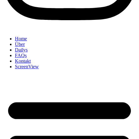
Home
Über
Dailys
FAQs
Kontakt
ScreenView