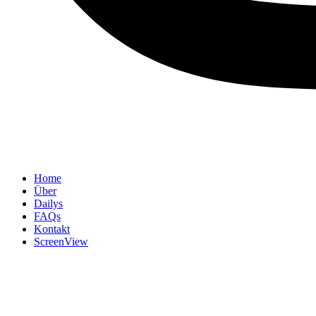
Home
Über
Dailys
FAQs
Kontakt
ScreenView