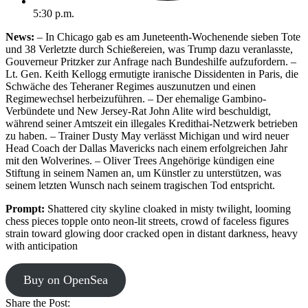
5:30 p.m.
News:
– In Chicago gab es am Juneteenth-Wochenende sieben Tote
und 38 Verletzte durch Schießereien, was Trump dazu veranlasste,
Gouverneur Pritzker zur Anfrage nach Bundeshilfe aufzufordern. –
Lt. Gen. Keith Kellogg ermutigte iranische Dissidenten in Paris, die
Schwäche des Teheraner Regimes auszunutzen und einen
Regimewechsel herbeizuführen. – Der ehemalige Gambino-
Verbündete und New Jersey-Rat John Alite wird beschuldigt,
während seiner Amtszeit ein illegales Kredithai-Netzwerk betrieben
zu haben. – Trainer Dusty May verlässt Michigan und wird neuer
Head Coach der Dallas Mavericks nach einem erfolgreichen Jahr
mit den Wolverines. – Oliver Trees Angehörige kündigen eine
Stiftung in seinem Namen an, um Künstler zu unterstützen, was
seinem letzten Wunsch nach seinem tragischen Tod entspricht.
Prompt:
Shattered city skyline cloaked in misty twilight, looming
chess pieces topple onto neon-lit streets, crowd of faceless figures
strain toward glowing door cracked open in distant darkness, heavy
with anticipation
Buy on OpenSea
Share the Post: