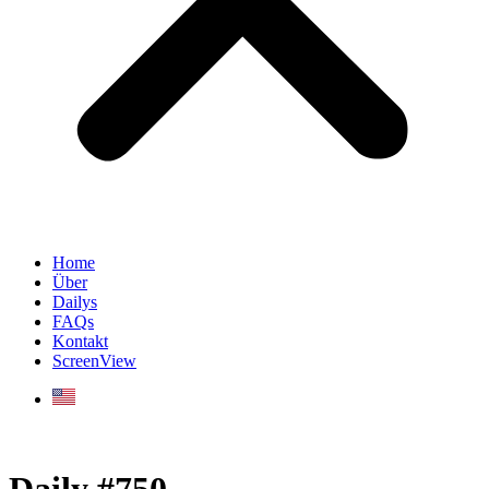
Home
Über
Dailys
FAQs
Kontakt
ScreenView