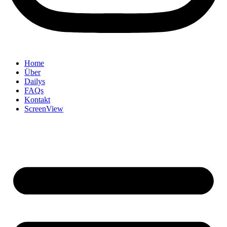
Home
Über
Dailys
FAQs
Kontakt
ScreenView