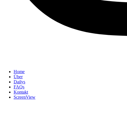
Home
Über
Dailys
FAQs
Kontakt
ScreenView