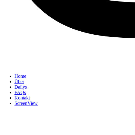
Home
Über
Dailys
FAQs
Kontakt
ScreenView