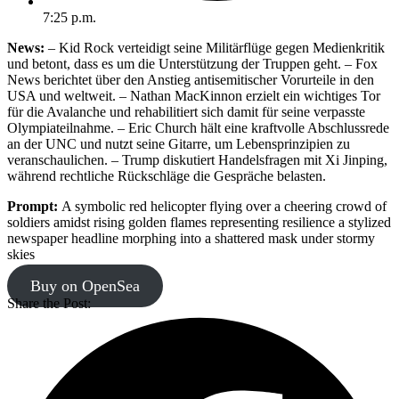
7:25 p.m.
News:
– Kid Rock verteidigt seine Militärflüge gegen Medienkritik
und betont, dass es um die Unterstützung der Truppen geht. – Fox
News berichtet über den Anstieg antisemitischer Vorurteile in den
USA und weltweit. – Nathan MacKinnon erzielt ein wichtiges Tor
für die Avalanche und rehabilitiert sich damit für seine verpasste
Olympiateilnahme. – Eric Church hält eine kraftvolle Abschlussrede
an der UNC und nutzt seine Gitarre, um Lebensprinzipien zu
veranschaulichen. – Trump diskutiert Handelsfragen mit Xi Jinping,
während rechtliche Rückschläge die Gespräche belasten.
Prompt:
A symbolic red helicopter flying over a cheering crowd of
soldiers amidst rising golden flames representing resilience a stylized
newspaper headline morphing into a shattered mask under stormy
skies
Buy on OpenSea
Share the Post: