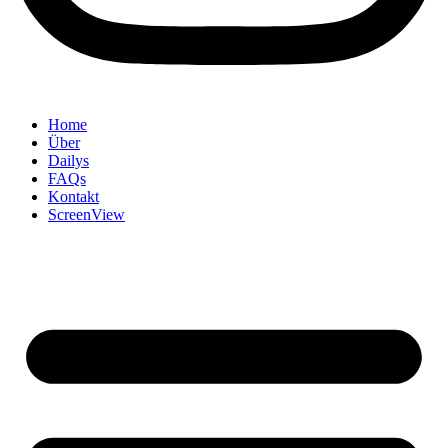
Home
Über
Dailys
FAQs
Kontakt
ScreenView