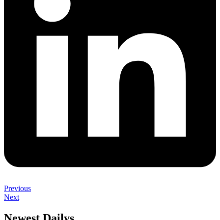
Previous
Next
Newest Dailys