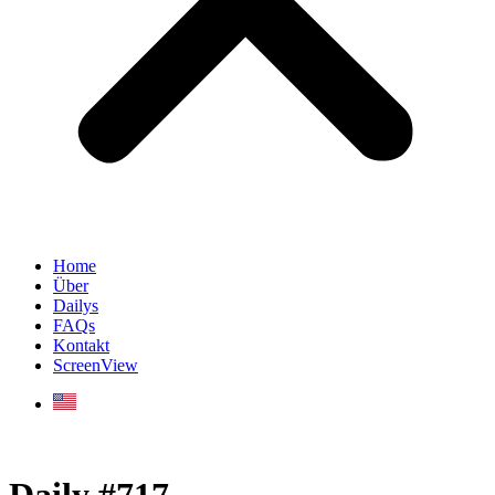
Home
Über
Dailys
FAQs
Kontakt
ScreenView