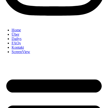
Home
Über
Dailys
FAQs
Kontakt
ScreenView