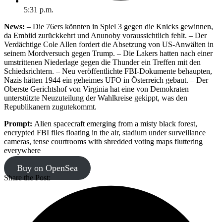
5:31 p.m.
News:
– Die 76ers könnten in Spiel 3 gegen die Knicks gewinnen,
da Embiid zurückkehrt und Anunoby voraussichtlich fehlt. – Der
Verdächtige Cole Allen fordert die Absetzung von US-Anwälten in
seinem Mordversuch gegen Trump. – Die Lakers hatten nach einer
umstrittenen Niederlage gegen die Thunder ein Treffen mit den
Schiedsrichtern. – Neu veröffentlichte FBI-Dokumente behaupten,
Nazis hätten 1944 ein geheimes UFO in Österreich gebaut. – Der
Oberste Gerichtshof von Virginia hat eine von Demokraten
unterstützte Neuzuteilung der Wahlkreise gekippt, was den
Republikanern zugutekommt.
Prompt:
Alien spacecraft emerging from a misty black forest,
encrypted FBI files floating in the air, stadium under surveillance
cameras, tense courtrooms with shredded voting maps fluttering
everywhere
Buy on OpenSea
Share the Post: