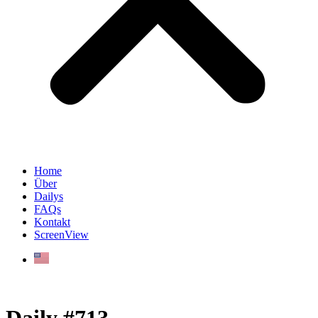
Home
Über
Dailys
FAQs
Kontakt
ScreenView