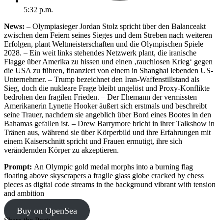
5:32 p.m.
News:
– Olympiasieger Jordan Stolz spricht über den Balanceakt
zwischen dem Feiern seines Sieges und dem Streben nach weiteren
Erfolgen, plant Weltmeisterschaften und die Olympischen Spiele
2028. – Ein weit links stehendes Netzwerk plant, die iranische
Flagge über Amerika zu hissen und einen ‚rauchlosen Krieg‘ gegen
die USA zu führen, finanziert von einem in Shanghai lebenden US-
Unternehmer. – Trump bezeichnet den Iran-Waffenstillstand als
Sieg, doch die nukleare Frage bleibt ungelöst und Proxy-Konflikte
bedrohen den fragilen Frieden. – Der Ehemann der vermissten
Amerikanerin Lynette Hooker äußert sich erstmals und beschreibt
seine Trauer, nachdem sie angeblich über Bord eines Bootes in den
Bahamas gefallen ist. – Drew Barrymore bricht in ihrer Talkshow in
Tränen aus, während sie über Körperbild und ihre Erfahrungen mit
einem Kaiserschnitt spricht und Frauen ermutigt, ihre sich
verändernden Körper zu akzeptieren.
Prompt:
An Olympic gold medal morphs into a burning flag
floating above skyscrapers a fragile glass globe cracked by chess
pieces as digital code streams in the background vibrant with tension
and ambition
Buy on OpenSea