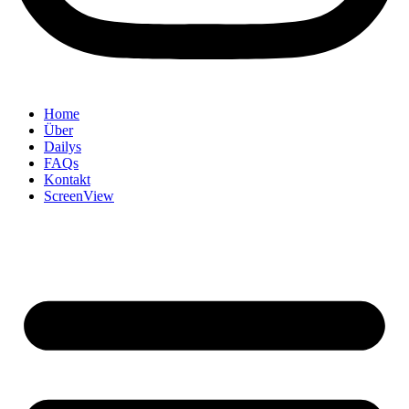
Home
Über
Dailys
FAQs
Kontakt
ScreenView