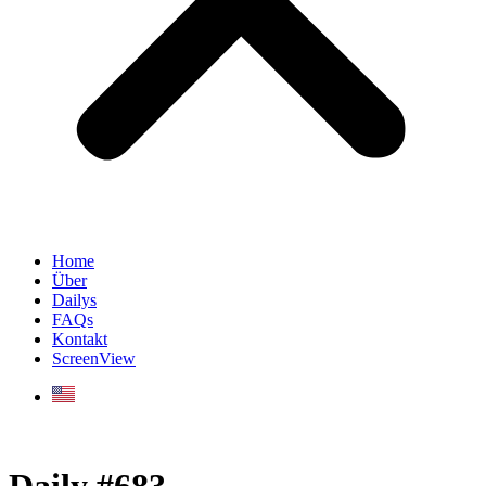
Home
Über
Dailys
FAQs
Kontakt
ScreenView