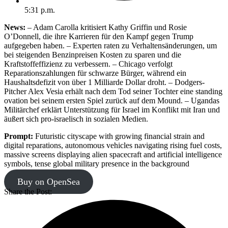
5:31 p.m.
News:
– Adam Carolla kritisiert Kathy Griffin und Rosie
O’Donnell, die ihre Karrieren für den Kampf gegen Trump
aufgegeben haben. – Experten raten zu Verhaltensänderungen, um
bei steigenden Benzinpreisen Kosten zu sparen und die
Kraftstoffeffizienz zu verbessern. – Chicago verfolgt
Reparationszahlungen für schwarze Bürger, während ein
Haushaltsdefizit von über 1 Milliarde Dollar droht. – Dodgers-
Pitcher Alex Vesia erhält nach dem Tod seiner Tochter eine standing
ovation bei seinem ersten Spiel zurück auf dem Mound. – Ugandas
Militärchef erklärt Unterstützung für Israel im Konflikt mit Iran und
äußert sich pro-israelisch in sozialen Medien.
Prompt:
Futuristic cityscape with growing financial strain and
digital reparations, autonomous vehicles navigating rising fuel costs,
massive screens displaying alien spacecraft and artificial intelligence
symbols, tense global military presence in the background
Buy on OpenSea
Share the Post: