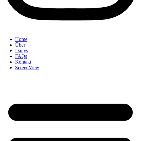
Home
Über
Dailys
FAQs
Kontakt
ScreenView