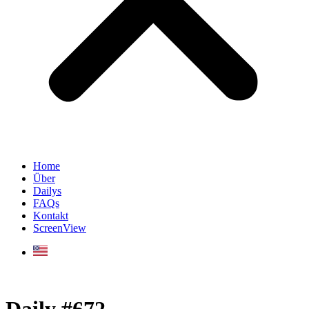
Home
Über
Dailys
FAQs
Kontakt
ScreenView