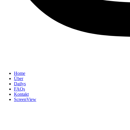
Home
Über
Dailys
FAQs
Kontakt
ScreenView