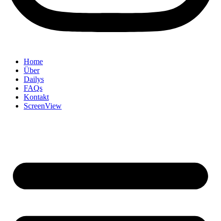
Home
Über
Dailys
FAQs
Kontakt
ScreenView