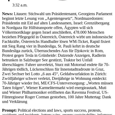
3:32 a.m.
News:
Litauen: Stichwahl um Präsidentenamt, Georgiens Parlament
beginnt letzte Lesung von „Agentengesetz“, Nordmazedonien:
Präsidentin mit Eid auf alten Landesnamen, Israel: Grenzübergang
in Nordgaza für Hilfstransporte offen, Ägypten will sich
Völkermordklage gegen Israel anschließen, 478.000 Menschen
beziehen Pflegegeld in Österreich, Österreich wirbt um indonesische
Fachkräfte, Österreichs Handballer lösen WM-Ticket, Rapid fixiert
mit Sieg Rang vier in Bundesliga, St. Pauli kehrt in deutsche
Bundesliga zurück, Überraschendes Aus für Djokovic in Rom,
Protest gegen Tesla in Grünheide: Dutzende Anzeigen, Radlerin
betrunken in Salzburger See gestürzt, Traktor bei Unfall
überschlagen: Fahrer unverletzt, Sturz mit Motorrad endete für 70-
Jährigen tödlich, Lückenschluss für Innenstadtradroute in Graz,
Zwei Sechser bei Lotto „6 aus 45“, Geldabwurfaktion in Zürich:
Zwölfjähriger schwer verletzt, Dreijährige in Wohnung entdeckt:
70-Jähriger wieder frei, ME/CFS-Unterversorgung: „Worten müssen
Taten folgen“, Wiener Karmelitermarkt wird energieautark, Muti
und Wiener Philharmoniker eröffneten das Ravenna Festival, US-
Filmregisseur Roger Corman gestorben, 100 Jahre Muttertag: Dank
und Verklärung
Prompt:
Political elections and laws, sports success, protests,
accidents and incidents, lottery wins, energy sustainability, infamous