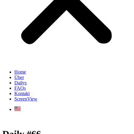
Home
Über
Dailys
FAQs
Kontakt
ScreenView