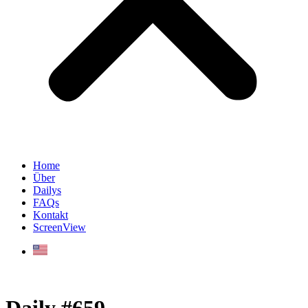
Home
Über
Dailys
FAQs
Kontakt
ScreenView