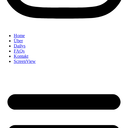
Home
Über
Dailys
FAQs
Kontakt
ScreenView