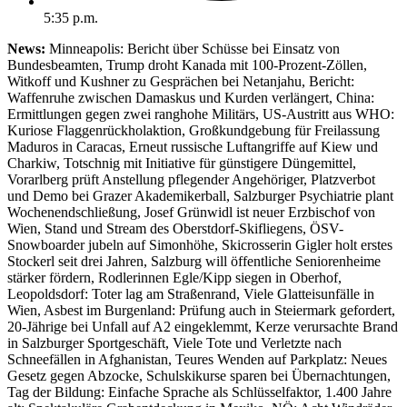
5:35 p.m.
News:
Minneapolis: Bericht über Schüsse bei Einsatz von
Bundesbeamten, Trump droht Kanada mit 100-Prozent-Zöllen,
Witkoff und Kushner zu Gesprächen bei Netanjahu, Bericht:
Waffenruhe zwischen Damaskus und Kurden verlängert, China:
Ermittlungen gegen zwei ranghohe Militärs, US-Austritt aus WHO:
Kuriose Flaggenrückholaktion, Großkundgebung für Freilassung
Maduros in Caracas, Erneut russische Luftangriffe auf Kiew und
Charkiw, Totschnig mit Initiative für günstigere Düngemittel,
Vorarlberg prüft Anstellung pflegender Angehöriger, Platzverbot
und Demo bei Grazer Akademikerball, Salzburger Psychiatrie plant
Wochenendschließung, Josef Grünwidl ist neuer Erzbischof von
Wien, Stand und Stream des Oberstdorf-Skifliegens, ÖSV-
Snowboarder jubeln auf Simonhöhe, Skicrosserin Gigler holt erstes
Stockerl seit drei Jahren, Salzburg will öffentliche Seniorenheime
stärker fördern, Rodlerinnen Egle/Kipp siegen in Oberhof,
Leopoldsdorf: Toter lag am Straßenrand, Viele Glatteisunfälle in
Wien, Asbest im Burgenland: Prüfung auch in Steiermark gefordert,
20-Jährige bei Unfall auf A2 eingeklemmt, Kerze verursachte Brand
in Salzburger Sportgeschäft, Viele Tote und Verletzte nach
Schneefällen in Afghanistan, Teures Wenden auf Parkplatz: Neues
Gesetz gegen Abzocke, Schulskikurse sparen bei Übernachtungen,
Tag der Bildung: Einfache Sprache als Schlüsselfaktor, 1.400 Jahre