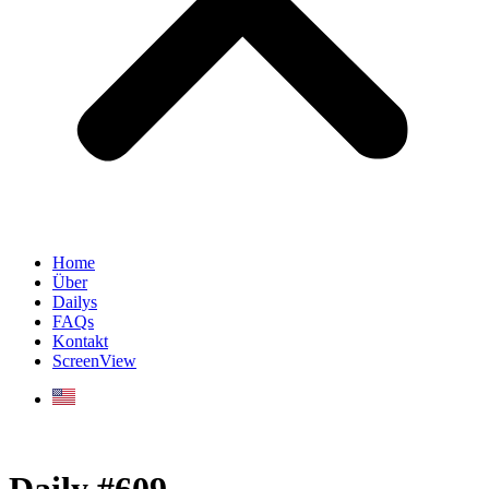
Home
Über
Dailys
FAQs
Kontakt
ScreenView