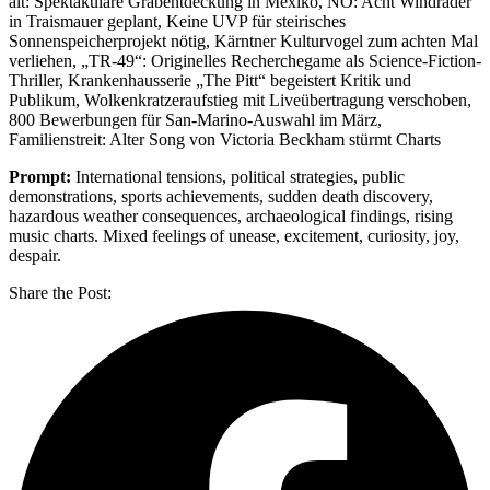
alt: Spektakuläre Grabentdeckung in Mexiko, NÖ: Acht Windräder
in Traismauer geplant, Keine UVP für steirisches
Sonnenspeicherprojekt nötig, Kärntner Kulturvogel zum achten Mal
verliehen, „TR-49“: Originelles Recherchegame als Science-Fiction-
Thriller, Krankenhausserie „The Pitt“ begeistert Kritik und
Publikum, Wolkenkratzeraufstieg mit Liveübertragung verschoben,
800 Bewerbungen für San-Marino-Auswahl im März,
Familienstreit: Alter Song von Victoria Beckham stürmt Charts
Prompt:
International tensions, political strategies, public
demonstrations, sports achievements, sudden death discovery,
hazardous weather consequences, archaeological findings, rising
music charts. Mixed feelings of unease, excitement, curiosity, joy,
despair.
Share the Post: