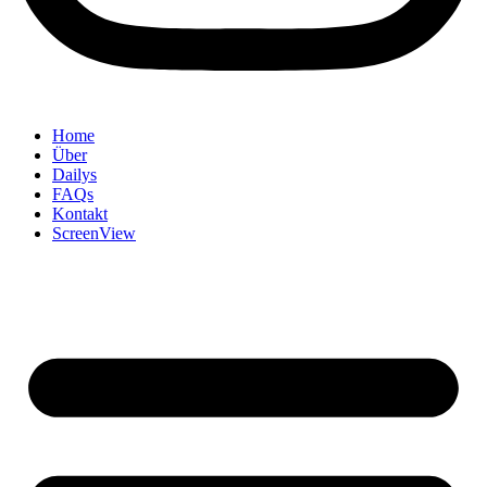
Home
Über
Dailys
FAQs
Kontakt
ScreenView