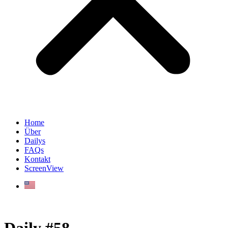
Home
Über
Dailys
FAQs
Kontakt
ScreenView