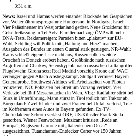
3:31 a.m.
News:
Israel und Hamas werfen einander Blockade bei Gesprächen
vor, Welternährungsprogramm: Hungersnot in Nordgaza, Israel:
Vier Palästinenser im Westjordanland getötet, Neue Großdemo für
Geiselfreilassung in Tel Aviv, Familiennachzug: ÖVP will mehr
DNA-Tests, Reklamereigen: Parteien bitten „plakativ“ zur EU-
Wahl, Schilling will Politik mit „Haltung und Herz“ machen,
Ausgaben des Bundes im ersten Quartal stark gestiegen, NR-Wahl:
Karas schließt eigene Liste nicht aus, Russen sollen weitere
Ortschaft in Donezk erobert haben, Großbrände nach russischen
Angriffen auf Charkiw, Selenskyj lobt nach russischen Luftangriffen
Flugabwehr, Girona setzt Real Madrid vorzeitig Krone auf, WAC
verlängert gegen Altach Abstiegskampf, Stuttgart vermiest Bayern
Generalprobe, Southwest Airlines will Arbeitszeiten von Piloten
reduzieren, NÖ: Polizisten bei Streit um Vorrang verletzt, Vier
Verletzte bei fünf Messerattacken in Wien, Vbg.: Radfahrer stirbt bei
Sturz in Unterführung, Mann stürzt in Tirol tödlich mit Traktor ab,
Burgenland: Zwei Kinder und zwei Frauen bei Unfall verletzt, Tote
im Kofferraum eines Autos in Bayern gefunden, Ex-TV-
Chefredakteur Schrom verlässt ORF, US-Künstler Frank Stella
gestorben, Wiener Festwochen: Muzicant kritisiert „Rede an
Europa“, Regisseur Garrone mit „Italienischem Oscar“
ausgezeichnet, Tutanchamun-Entdecker Carter vor 150 Jahren