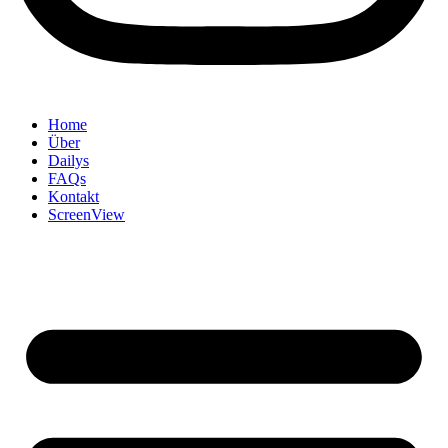
Home
Über
Dailys
FAQs
Kontakt
ScreenView