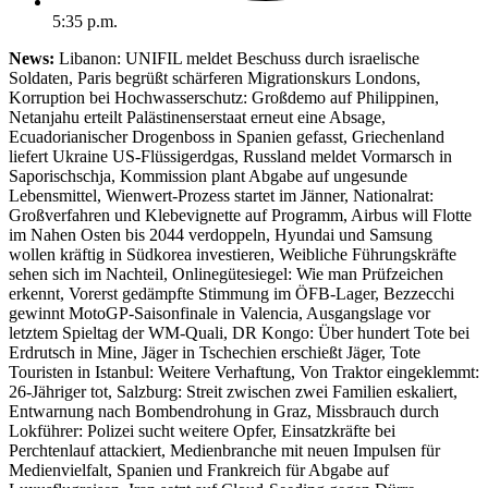
5:35 p.m.
News:
Libanon: UNIFIL meldet Beschuss durch israelische
Soldaten, Paris begrüßt schärferen Migrationskurs Londons,
Korruption bei Hochwasserschutz: Großdemo auf Philippinen,
Netanjahu erteilt Palästinenserstaat erneut eine Absage,
Ecuadorianischer Drogenboss in Spanien gefasst, Griechenland
liefert Ukraine US-Flüssigerdgas, Russland meldet Vormarsch in
Saporischschja, Kommission plant Abgabe auf ungesunde
Lebensmittel, Wienwert-Prozess startet im Jänner, Nationalrat:
Großverfahren und Klebevignette auf Programm, Airbus will Flotte
im Nahen Osten bis 2044 verdoppeln, Hyundai und Samsung
wollen kräftig in Südkorea investieren, Weibliche Führungskräfte
sehen sich im Nachteil, Onlinegütesiegel: Wie man Prüfzeichen
erkennt, Vorerst gedämpfte Stimmung im ÖFB-Lager, Bezzecchi
gewinnt MotoGP-Saisonfinale in Valencia, Ausgangslage vor
letztem Spieltag der WM-Quali, DR Kongo: Über hundert Tote bei
Erdrutsch in Mine, Jäger in Tschechien erschießt Jäger, Tote
Touristen in Istanbul: Weitere Verhaftung, Von Traktor eingeklemmt:
26-Jähriger tot, Salzburg: Streit zwischen zwei Familien eskaliert,
Entwarnung nach Bombendrohung in Graz, Missbrauch durch
Lokführer: Polizei sucht weitere Opfer, Einsatzkräfte bei
Perchtenlauf attackiert, Medienbranche mit neuen Impulsen für
Medienvielfalt, Spanien und Frankreich für Abgabe auf