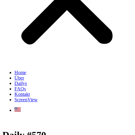
Home
Über
Dailys
FAQs
Kontakt
ScreenView