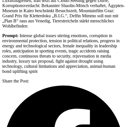
Luxusflugreisen, Iran setzt auf Cloud-Seeding gegen Dürre,
Korruptionsverdacht: Bekannter Shaolin-Mönch verhaftet, Ägypten-
Museum in Kairo beschränkt Besuchszeit, Mountainfilm Graz:
Grand Prix für Kletterdoku „B.I.G.“, Delfin Mimmo soll nun mit
„Plan B“ raus aus Venedig, Tierestreicheln stärkt menschliches
Wohlbefinden
Prompt:
Intense global issues stirring emotions, corruption in
environmental protection, tension in political relations, progress in
energy and technological sectors, female inequality in leadership
roles, anticipation in sporting events, tragic accidents raising
concern, continuous threats to security, rejuvenation in media
industry, luxury tax proposal, fight against drought using
technology, cultural limitations and appreciation, animal-human
bond uplifting spirit
Share the Post: