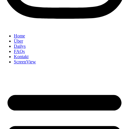
Home
Über
Dailys
FAQs
Kontakt
ScreenView