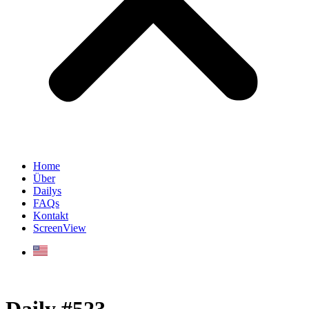
Home
Über
Dailys
FAQs
Kontakt
ScreenView