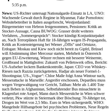
5:35 p.m.
News:
US-Richter untersagt Nationalgarde-Einsatz in LA, UNO:
Wachsende Gewalt durch Regime in Myanmar, Fake Pornofotos:
Websitebetreiber in Italien ausgeforscht, Westjordanland:
Bürgermeister von Hebron festgenommen, Pensionen: Kritik an
Stocker-Aussage, Causa BUWOG: Grasser droht weiteres
Verfahren, „Sommergespräch“: Stocker kündigt Konjunkturpaket
an, Nach Terrorplänen Haft für 18-Jährigen wegen IS-Propaganda,
Kritik an Kostensteigerung bei Wiener „Öffis“ und Ortstaxe,
Erdogan: Moskau und Kiew noch nicht bereit zu Gipfel, Brüssel
will Abstimmung über Mercosur starten, Mehrheit in Österreich
gegen EU-Erweiterung, Winzer rechnen mit besserer Weinernte,
Großbrand in Mattighofen: Zukunft von Pelletswerk offen, Bericht:
US-Aufseher lockern Bankenkontrolle, Japan: CEO von Whiskey-
Riesen nach Razzia zurückgetreten, Hadjar als neuer Formel-1-
Shootingstar, US-„Vogue“: Chloe Malle folgt Anna Wintour nach,
Messerattacke in Marseille: Angreifer erschossen, Depardieu muss
wegen Vergewaltigung vor Gericht, Taliban: Mehr als 1.400 Tote
nach Beben in Afghanistan, Selbstfahrender Bus missachtete in
Klagenfurt rote Ampel, Mann durch Messerstiche in Wien schwer
verletzt, Pkw stürzte in Steiermark über Böschung: 70-Jähriger tot,
Drogen im Wert von 2,5 Mio. Euro in Wien sichergestellt, WHO:
Mangelnde Hilfsangebote bei psychischen Problemen, Neue Regeln