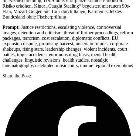
für Rechtschreibung, US-Studie: Golfplätze können Parkinson-
Risiko erhöhen, Kino: „Caught Stealing“ begeistert mit rauem 90s-
Flair, Mozart-Geigen auf Tour durch Italien, Kärnten ist letztes
Bundesland ohne Fischerprüfung
Prompt:
Justice restrictions, escalating violence, controversial
images, detention and criticism, threat of further proceedings, reform
packages, terrorism, cost escalation, diplomatic conflicts, EU
expansion dispute, promising harvest, uncertain futures, corporate
shakeups, rising stars, leadership changes, violent incidents, court
battles, tragic accidents, enormous drug busts, mental health
challenges, linguistic revisions, health studies, nostalgic
cinematography, celebrated music tours, unique regional exemptions
Share the Post: