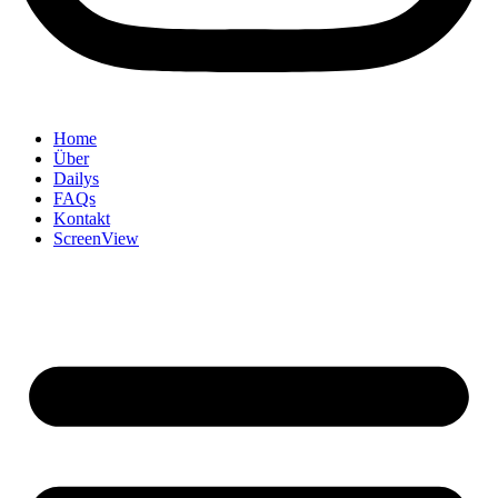
Home
Über
Dailys
FAQs
Kontakt
ScreenView