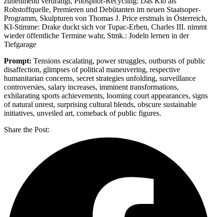
zunehmend verdrängt, Phosphor-Recycling: Das Klo als
Rohstoffquelle, Premieren und Debütanten im neuen Staatsoper-
Programm, Skulpturen von Thomas J. Price erstmals in Österreich,
KI-Stimme: Drake duckt sich vor Tupac-Erben, Charles III. nimmt
wieder öffentliche Termine wahr, Stmk.: Jodeln lernen in der
Tiefgarage
Prompt:
Tensions escalating, power struggles, outbursts of public
disaffection, glimpses of political maneuvering, respective
humanitarian concerns, secret strategies unfolding, surveillance
controversies, salary increases, imminent transformations,
exhilarating sports achievements, looming court appearances, signs
of natural unrest, surprising cultural blends, obscure sustainable
initiatives, unveiled art, comeback of public figures.
Share the Post: