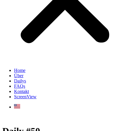
Home
Über
Dailys
FAQs
Kontakt
ScreenView