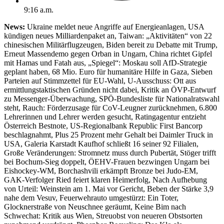
9:16 a.m.
News:
Ukraine meldet neue Angriffe auf Energieanlagen, USA
kündigen neues Milliardenpaket an, Taiwan: „Aktivitäten“ von 22
chinesischen Militärflugzeugen, Biden bereit zu Debatte mit Trump,
Erneut Massendemo gegen Orban in Ungarn, China richtet Gipfel
mit Hamas und Fatah aus, „Spiegel“: Moskau soll AfD-Strategie
geplant haben, 68 Mio. Euro für humanitäre Hilfe in Gaza, Sieben
Parteien auf Stimmzettel für EU-Wahl, U-Ausschuss: Ott aus
ermittlungstaktischen Gründen nicht dabei, Kritik an ÖVP-Entwurf
zu Messenger-Überwachung, SPÖ-Bundesliste für Nationalratswahl
steht, Rauch: Förderzusage für CoV-Leugner zurücknehmen, 6.800
Lehrerinnen und Lehrer werden gesucht, Ratingagentur entzieht
Österreich Bestnote, US-Regionalbank Republic First Bancorp
beschlagnahmt, Plus 25 Prozent mehr Gehalt bei Daimler Truck in
USA, Galeria Karstadt Kaufhof schließt 16 seiner 92 Filialen,
Große Veränderungen: Stromnetz muss durch Pubertät, Stöger trifft
bei Bochum-Sieg doppelt, ÖEHV-Frauen bezwingen Ungarn bei
Eishockey-WM, Borchashvili erkämpft Bronze bei Judo-EM,
GAK-Verfolger Ried feiert klaren Heimerfolg, Nach Aufhebung
von Urteil: Weinstein am 1. Mai vor Gericht, Beben der Stärke 3,9
nahe dem Vesuv, Feuerwehrauto umgestürzt: Ein Toter,
Glocknerstraße von Neuschnee geräumt, Keine Bim nach
Schwechat: Kritik aus Wien, Streuobst von neueren Obstsorten