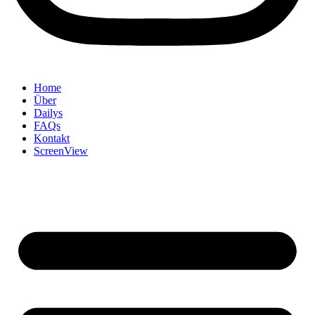
Home
Über
Dailys
FAQs
Kontakt
ScreenView