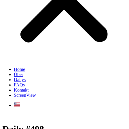
Home
Über
Dailys
FAQs
Kontakt
ScreenView