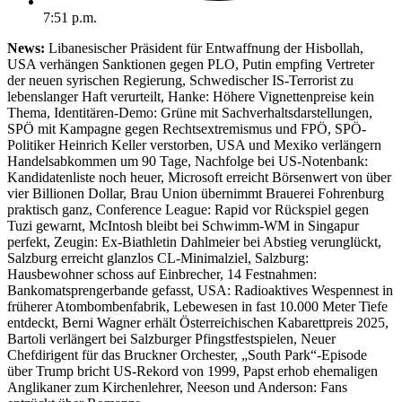
7:51 p.m.
News:
Libanesischer Präsident für Entwaffnung der Hisbollah,
USA verhängen Sanktionen gegen PLO, Putin empfing Vertreter
der neuen syrischen Regierung, Schwedischer IS-Terrorist zu
lebenslanger Haft verurteilt, Hanke: Höhere Vignettenpreise kein
Thema, Identitären-Demo: Grüne mit Sachverhaltsdarstellungen,
SPÖ mit Kampagne gegen Rechtsextremismus und FPÖ, SPÖ-
Politiker Heinrich Keller verstorben, USA und Mexiko verlängern
Handelsabkommen um 90 Tage, Nachfolge bei US-Notenbank:
Kandidatenliste noch heuer, Microsoft erreicht Börsenwert von über
vier Billionen Dollar, Brau Union übernimmt Brauerei Fohrenburg
praktisch ganz, Conference League: Rapid vor Rückspiel gegen
Tuzi gewarnt, McIntosh bleibt bei Schwimm-WM in Singapur
perfekt, Zeugin: Ex-Biathletin Dahlmeier bei Abstieg verunglückt,
Salzburg erreicht glanzlos CL-Minimalziel, Salzburg:
Hausbewohner schoss auf Einbrecher, 14 Festnahmen:
Bankomatsprengerbande gefasst, USA: Radioaktives Wespennest in
früherer Atombombenfabrik, Lebewesen in fast 10.000 Meter Tiefe
entdeckt, Berni Wagner erhält Österreichischen Kabarettpreis 2025,
Bartoli verlängert bei Salzburger Pfingstfestspielen, Neuer
Chefdirigent für das Bruckner Orchester, „South Park“-Episode
über Trump bricht US-Rekord von 1999, Papst erhob ehemaligen
Anglikaner zum Kirchenlehrer, Neeson und Anderson: Fans