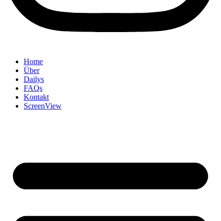
Home
Über
Dailys
FAQs
Kontakt
ScreenView