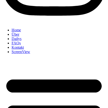
Home
Über
Dailys
FAQs
Kontakt
ScreenView