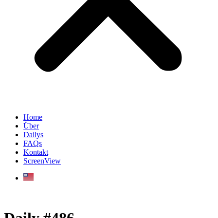
Home
Über
Dailys
FAQs
Kontakt
ScreenView