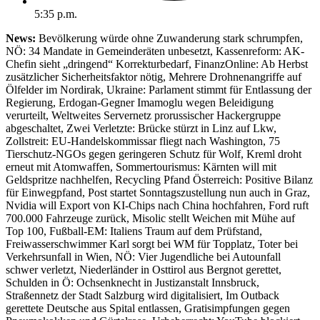
5:35 p.m.
News:
Bevölkerung würde ohne Zuwanderung stark schrumpfen,
NÖ: 34 Mandate in Gemeinderäten unbesetzt, Kassenreform: AK-
Chefin sieht „dringend“ Korrekturbedarf, FinanzOnline: Ab Herbst
zusätzlicher Sicherheitsfaktor nötig, Mehrere Drohnenangriffe auf
Ölfelder im Nordirak, Ukraine: Parlament stimmt für Entlassung der
Regierung, Erdogan-Gegner Imamoglu wegen Beleidigung
verurteilt, Weltweites Servernetz prorussischer Hackergruppe
abgeschaltet, Zwei Verletzte: Brücke stürzt in Linz auf Lkw,
Zollstreit: EU-Handelskommissar fliegt nach Washington, 75
Tierschutz-NGOs gegen geringeren Schutz für Wolf, Kreml droht
erneut mit Atomwaffen, Sommertourismus: Kärnten will mit
Geldspritze nachhelfen, Recycling Pfand Österreich: Positive Bilanz
für Einwegpfand, Post startet Sonntagszustellung nun auch in Graz,
Nvidia will Export von KI-Chips nach China hochfahren, Ford ruft
700.000 Fahrzeuge zurück, Misolic stellt Weichen mit Mühe auf
Top 100, Fußball-EM: Italiens Traum auf dem Prüfstand,
Freiwasserschwimmer Karl sorgt bei WM für Topplatz, Toter bei
Verkehrsunfall in Wien, NÖ: Vier Jugendliche bei Autounfall
schwer verletzt, Niederländer in Osttirol aus Bergnot gerettet,
Schulden in Ö: Ochsenknecht in Justizanstalt Innsbruck,
Straßennetz der Stadt Salzburg wird digitalisiert, Im Outback
gerettete Deutsche aus Spital entlassen, Gratisimpfungen gegen