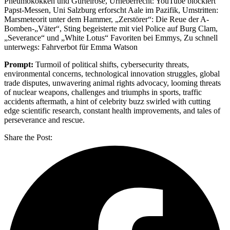
Pneumokokken und Gürtelrose, Urheberrecht: YouTube blockiert
Papst-Messen, Uni Salzburg erforscht Aale im Pazifik, Umstritten:
Marsmeteorit unter dem Hammer, „Zerstörer“: Die Reue der A-
Bomben-„Väter“, Sting begeisterte mit viel Police auf Burg Clam,
„Severance“ und „White Lotus“ Favoriten bei Emmys, Zu schnell
unterwegs: Fahrverbot für Emma Watson
Prompt:
Turmoil of political shifts, cybersecurity threats,
environmental concerns, technological innovation struggles, global
trade disputes, unwavering animal rights advocacy, looming threats
of nuclear weapons, challenges and triumphs in sports, traffic
accidents aftermath, a hint of celebrity buzz swirled with cutting
edge scientific research, constant health improvements, and tales of
perseverance and rescue.
Share the Post: