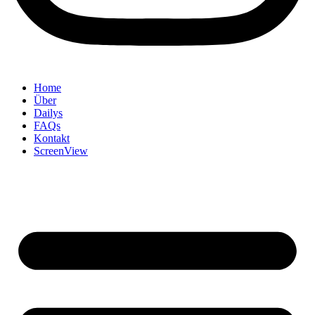
Home
Über
Dailys
FAQs
Kontakt
ScreenView