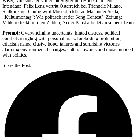
Basel, Volkstheater startet mit Soyfer und Haneke in neue
Intendanz, Felix Lenz vertritt Österreich bei Triennale Milano,
Südkoreaner Chung wird Musikdirektor an Mailänder Scala,
„Kulturmontag“: Wie politisch ist der Song Contest?, Zeitung:
Vatikan steckt in roten Zahlen, Neuer Papst arbeitet an seinem Team
Prompt:
Overwhelming uncertainty, hinted distress, political
conflicts mingling with personal trials, foreboding prohibition,
criticism rising, elusive hope, failures and surprising victories,
alarming environmental changes, cultural awards and music imbued
with politics.
Share the Post: