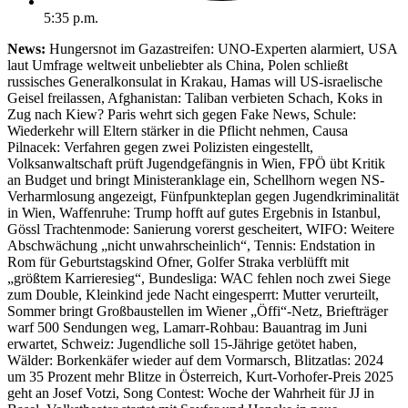
5:35 p.m.
News:
Hungersnot im Gazastreifen: UNO-Experten alarmiert, USA
laut Umfrage weltweit unbeliebter als China, Polen schließt
russisches Generalkonsulat in Krakau, Hamas will US-israelische
Geisel freilassen, Afghanistan: Taliban verbieten Schach, Koks in
Zug nach Kiew? Paris wehrt sich gegen Fake News, Schule:
Wiederkehr will Eltern stärker in die Pflicht nehmen, Causa
Pilnacek: Verfahren gegen zwei Polizisten eingestellt,
Volksanwaltschaft prüft Jugendgefängnis in Wien, FPÖ übt Kritik
an Budget und bringt Ministeranklage ein, Schellhorn wegen NS-
Verharmlosung angezeigt, Fünfpunkteplan gegen Jugendkriminalität
in Wien, Waffenruhe: Trump hofft auf gutes Ergebnis in Istanbul,
Gössl Trachtenmode: Sanierung vorerst gescheitert, WIFO: Weitere
Abschwächung „nicht unwahrscheinlich“, Tennis: Endstation in
Rom für Geburtstagskind Ofner, Golfer Straka verblüfft mit
„größtem Karrieresieg“, Bundesliga: WAC fehlen noch zwei Siege
zum Double, Kleinkind jede Nacht eingesperrt: Mutter verurteilt,
Sommer bringt Großbaustellen im Wiener „Öffi“-Netz, Briefträger
warf 500 Sendungen weg, Lamarr-Rohbau: Bauantrag im Juni
erwartet, Schweiz: Jugendliche soll 15-Jährige getötet haben,
Wälder: Borkenkäfer wieder auf dem Vormarsch, Blitzatlas: 2024
um 35 Prozent mehr Blitze in Österreich, Kurt-Vorhofer-Preis 2025
geht an Josef Votzi, Song Contest: Woche der Wahrheit für JJ in