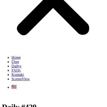
Home
Über
Dailys
FAQs
Kontakt
ScreenView