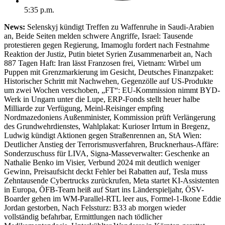
5:35 p.m.
News:
Selenskyj kündigt Treffen zu Waffenruhe in Saudi-Arabien
an, Beide Seiten melden schwere Angriffe, Israel: Tausende
protestieren gegen Regierung, Imamoglu fordert nach Festnahme
Reaktion der Justiz, Putin bietet Syrien Zusammenarbeit an, Nach
887 Tagen Haft: Iran lässt Franzosen frei, Vietnam: Wirbel um
Puppen mit Grenzmarkierung im Gesicht, Deutsches Finanzpaket:
Historischer Schritt mit Nachwehen, Gegenzölle auf US-Produkte
um zwei Wochen verschoben, „FT“: EU-Kommission nimmt BYD-
Werk in Ungarn unter die Lupe, ERP-Fonds stellt heuer halbe
Milliarde zur Verfügung, Meinl-Reisinger empfing
Nordmazedoniens Außenminister, Kommission prüft Verlängerung
des Grundwehrdienstes, Wahlplakat: Kurioser Irrtum in Bregenz,
Ludwig kündigt Aktionen gegen Straßenrennen an, StA Wien:
Deutlicher Anstieg der Terrorismusverfahren, Brucknerhaus-Affäre:
Sonderzuschuss für LIVA, Signa-Masseverwalter: Geschenke an
Nathalie Benko im Visier, Verbund 2024 mit deutlich weniger
Gewinn, Preisaufsicht deckt Fehler bei Rabatten auf, Tesla muss
Zehntausende Cybertrucks zurückrufen, Meta startet KI-Assistenten
in Europa, ÖFB-Team heiß auf Start ins Länderspieljahr, ÖSV-
Boarder gehen im WM-Parallel-RTL leer aus, Formel-1-Ikone Eddie
Jordan gestorben, Nach Felssturz: B33 ab morgen wieder
vollständig befahrbar, Ermittlungen nach tödlicher