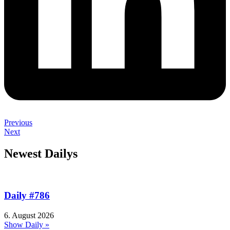
Previous
Next
Newest Dailys
Daily #786
6. August 2026
Show Daily »