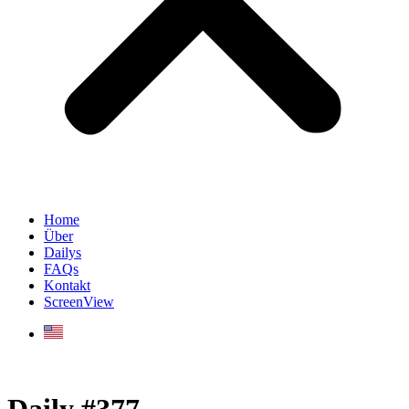
Home
Über
Dailys
FAQs
Kontakt
ScreenView