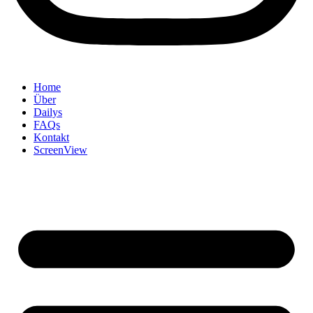
Home
Über
Dailys
FAQs
Kontakt
ScreenView