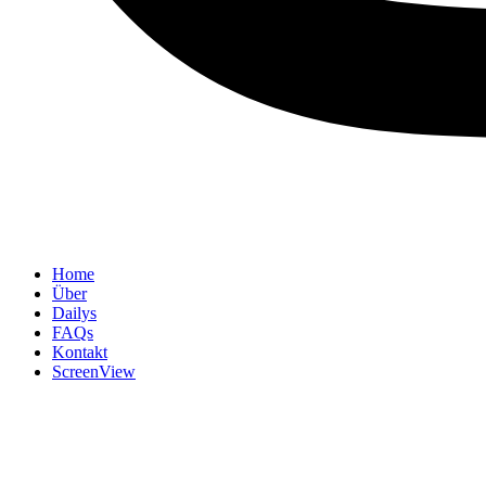
Home
Über
Dailys
FAQs
Kontakt
ScreenView