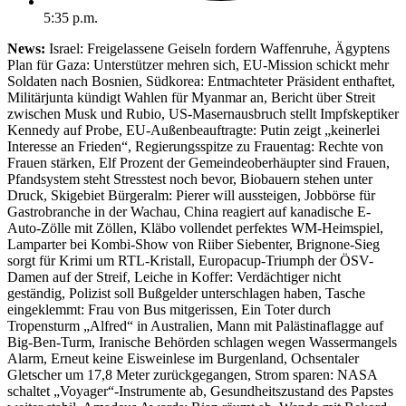
5:35 p.m.
News:
Israel: Freigelassene Geiseln fordern Waffenruhe, Ägyptens
Plan für Gaza: Unterstützer mehren sich, EU-Mission schickt mehr
Soldaten nach Bosnien, Südkorea: Entmachteter Präsident enthaftet,
Militärjunta kündigt Wahlen für Myanmar an, Bericht über Streit
zwischen Musk und Rubio, US-Masernausbruch stellt Impfskeptiker
Kennedy auf Probe, EU-Außenbeauftragte: Putin zeigt „keinerlei
Interesse an Frieden“, Regierungsspitze zu Frauentag: Rechte von
Frauen stärken, Elf Prozent der Gemeindeoberhäupter sind Frauen,
Pfandsystem steht Stresstest noch bevor, Biobauern stehen unter
Druck, Skigebiet Bürgeralm: Pierer will aussteigen, Jobbörse für
Gastrobranche in der Wachau, China reagiert auf kanadische E-
Auto-Zölle mit Zöllen, Kläbo vollendet perfektes WM-Heimspiel,
Lamparter bei Kombi-Show von Riiber Siebenter, Brignone-Sieg
sorgt für Krimi um RTL-Kristall, Europacup-Triumph der ÖSV-
Damen auf der Streif, Leiche in Koffer: Verdächtiger nicht
geständig, Polizist soll Bußgelder unterschlagen haben, Tasche
eingeklemmt: Frau von Bus mitgerissen, Ein Toter durch
Tropensturm „Alfred“ in Australien, Mann mit Palästinaflagge auf
Big-Ben-Turm, Iranische Behörden schlagen wegen Wassermangels
Alarm, Erneut keine Eisweinlese im Burgenland, Ochsentaler
Gletscher um 17,8 Meter zurückgegangen, Strom sparen: NASA
schaltet „Voyager“-Instrumente ab, Gesundheitszustand des Papstes