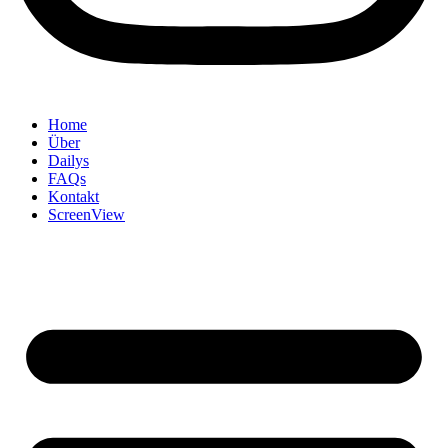
Home
Über
Dailys
FAQs
Kontakt
ScreenView