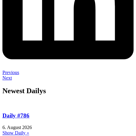
Previous
Next
Newest Dailys
Daily #786
6. August 2026
Show Daily »