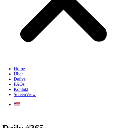
Home
Über
Dailys
FAQs
Kontakt
ScreenView