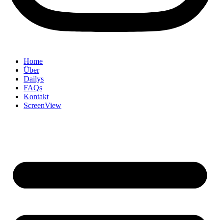
Home
Über
Dailys
FAQs
Kontakt
ScreenView