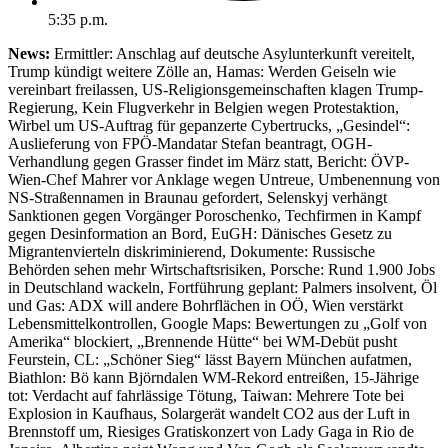
5:35 p.m.
News:
Ermittler: Anschlag auf deutsche Asylunterkunft vereitelt,
Trump kündigt weitere Zölle an, Hamas: Werden Geiseln wie
vereinbart freilassen, US-Religionsgemeinschaften klagen Trump-
Regierung, Kein Flugverkehr in Belgien wegen Protestaktion,
Wirbel um US-Auftrag für gepanzerte Cybertrucks, „Gesindel“:
Auslieferung von FPÖ-Mandatar Stefan beantragt, OGH-
Verhandlung gegen Grasser findet im März statt, Bericht: ÖVP-
Wien-Chef Mahrer vor Anklage wegen Untreue, Umbenennung von
NS-Straßennamen in Braunau gefordert, Selenskyj verhängt
Sanktionen gegen Vorgänger Poroschenko, Techfirmen in Kampf
gegen Desinformation an Bord, EuGH: Dänisches Gesetz zu
Migrantenvierteln diskriminierend, Dokumente: Russische
Behörden sehen mehr Wirtschaftsrisiken, Porsche: Rund 1.900 Jobs
in Deutschland wackeln, Fortführung geplant: Palmers insolvent, Öl
und Gas: ADX will andere Bohrflächen in OÖ, Wien verstärkt
Lebensmittelkontrollen, Google Maps: Bewertungen zu „Golf von
Amerika“ blockiert, „Brennende Hütte“ bei WM-Debüt pusht
Feurstein, CL: „Schöner Sieg“ lässt Bayern München aufatmen,
Biathlon: Bö kann Björndalen WM-Rekord entreißen, 15-Jährige
tot: Verdacht auf fahrlässige Tötung, Taiwan: Mehrere Tote bei
Explosion in Kaufhaus, Solargerät wandelt CO2 aus der Luft in
Brennstoff um, Riesiges Gratiskonzert von Lady Gaga in Rio de