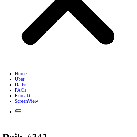
Home
Über
Dailys
FAQs
Kontakt
ScreenView