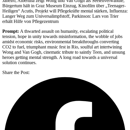
Janeiro, Albertina zeigt Wong und Van Gogh als Seelenverwandte,
Bürgertum hält in Graz Museum Einzug, Kinofilm über „Teenager-
Heiligen“ Acutis, Projekt will Pflegekräfte mental stärken, Influenza:
Langer Weg zum Universalimpfstoff, Parkinson: Lars von Trier
erhält Hilfe von Pflegezentrum
Prompt:
A thwarted assault on humanity, escalating political
tension, hope in unity towards misinformation, the wobble of jobs
amidst economic risks, environmental breakthroughs converting
CO2 to fuel, triumphant music fest in Rio, soulful art intertwining
Wong and Van Gogh, cinematic tribute to saintly Teen, and unsung
heroes getting mental strength. A long road towards a universal
solution continues.
Share the Post: