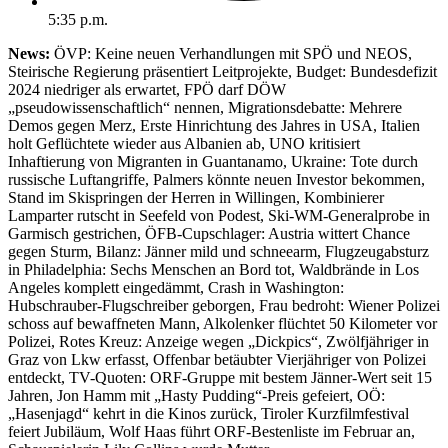
5:35 p.m.
News:
ÖVP: Keine neuen Verhandlungen mit SPÖ und NEOS,
Steirische Regierung präsentiert Leitprojekte, Budget: Bundesdefizit
2024 niedriger als erwartet, FPÖ darf DÖW
„pseudowissenschaftlich“ nennen, Migrationsdebatte: Mehrere
Demos gegen Merz, Erste Hinrichtung des Jahres in USA, Italien
holt Geflüchtete wieder aus Albanien ab, UNO kritisiert
Inhaftierung von Migranten in Guantanamo, Ukraine: Tote durch
russische Luftangriffe, Palmers könnte neuen Investor bekommen,
Stand im Skispringen der Herren in Willingen, Kombinierer
Lamparter rutscht in Seefeld von Podest, Ski-WM-Generalprobe in
Garmisch gestrichen, ÖFB-Cupschlager: Austria wittert Chance
gegen Sturm, Bilanz: Jänner mild und schneearm, Flugzeugabsturz
in Philadelphia: Sechs Menschen an Bord tot, Waldbrände in Los
Angeles komplett eingedämmt, Crash in Washington:
Hubschrauber-Flugschreiber geborgen, Frau bedroht: Wiener Polizei
schoss auf bewaffneten Mann, Alkolenker flüchtet 50 Kilometer vor
Polizei, Rotes Kreuz: Anzeige wegen „Dickpics“, Zwölfjähriger in
Graz von Lkw erfasst, Offenbar betäubter Vierjähriger von Polizei
entdeckt, TV-Quoten: ORF-Gruppe mit bestem Jänner-Wert seit 15
Jahren, Jon Hamm mit „Hasty Pudding“-Preis gefeiert, OÖ:
„Hasenjagd“ kehrt in die Kinos zurück, Tiroler Kurzfilmfestival
feiert Jubiläum, Wolf Haas führt ORF-Bestenliste im Februar an,