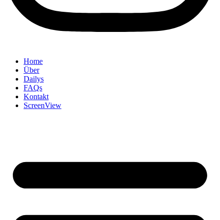
Home
Über
Dailys
FAQs
Kontakt
ScreenView