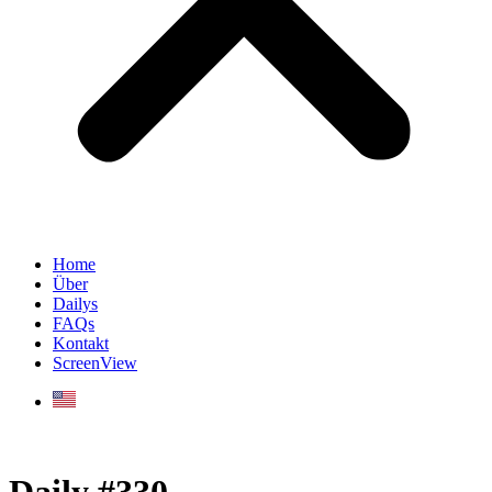
Home
Über
Dailys
FAQs
Kontakt
ScreenView