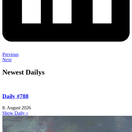
Previous
Next
Newest Dailys
Daily #788
8. August 2026
Show Daily »