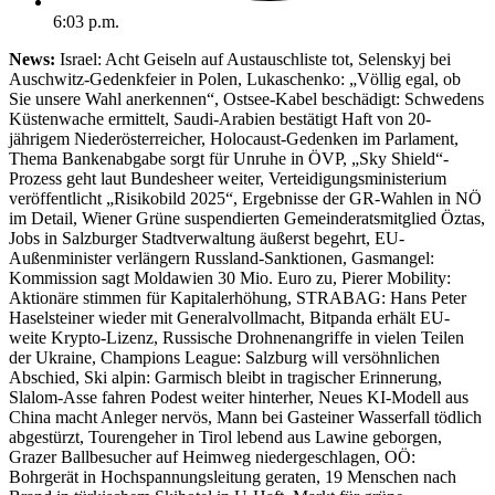
6:03 p.m.
News:
Israel: Acht Geiseln auf Austauschliste tot, Selenskyj bei
Auschwitz-Gedenkfeier in Polen, Lukaschenko: „Völlig egal, ob
Sie unsere Wahl anerkennen“, Ostsee-Kabel beschädigt: Schwedens
Küstenwache ermittelt, Saudi-Arabien bestätigt Haft von 20-
jährigem Niederösterreicher, Holocaust-Gedenken im Parlament,
Thema Bankenabgabe sorgt für Unruhe in ÖVP, „Sky Shield“-
Prozess geht laut Bundesheer weiter, Verteidigungsministerium
veröffentlicht „Risikobild 2025“, Ergebnisse der GR-Wahlen in NÖ
im Detail, Wiener Grüne suspendierten Gemeinderatsmitglied Öztas,
Jobs in Salzburger Stadtverwaltung äußerst begehrt, EU-
Außenminister verlängern Russland-Sanktionen, Gasmangel:
Kommission sagt Moldawien 30 Mio. Euro zu, Pierer Mobility:
Aktionäre stimmen für Kapitalerhöhung, STRABAG: Hans Peter
Haselsteiner wieder mit Generalvollmacht, Bitpanda erhält EU-
weite Krypto-Lizenz, Russische Drohnenangriffe in vielen Teilen
der Ukraine, Champions League: Salzburg will versöhnlichen
Abschied, Ski alpin: Garmisch bleibt in tragischer Erinnerung,
Slalom-Asse fahren Podest weiter hinterher, Neues KI-Modell aus
China macht Anleger nervös, Mann bei Gasteiner Wasserfall tödlich
abgestürzt, Tourengeher in Tirol lebend aus Lawine geborgen,
Grazer Ballbesucher auf Heimweg niedergeschlagen, OÖ:
Bohrgerät in Hochspannungsleitung geraten, 19 Menschen nach