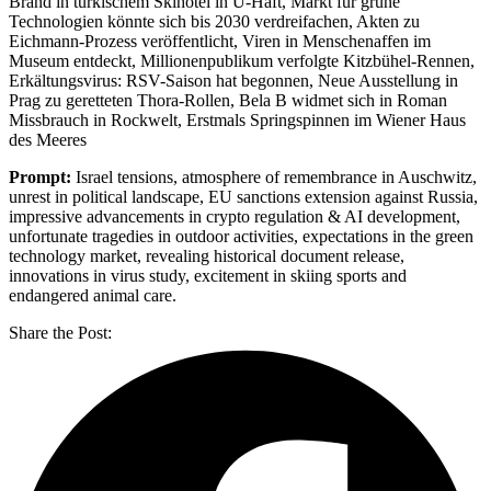
Brand in türkischem Skihotel in U-Haft, Markt für grüne
Technologien könnte sich bis 2030 verdreifachen, Akten zu
Eichmann-Prozess veröffentlicht, Viren in Menschenaffen im
Museum entdeckt, Millionenpublikum verfolgte Kitzbühel-Rennen,
Erkältungsvirus: RSV-Saison hat begonnen, Neue Ausstellung in
Prag zu geretteten Thora-Rollen, Bela B widmet sich in Roman
Missbrauch in Rockwelt, Erstmals Springspinnen im Wiener Haus
des Meeres
Prompt:
Israel tensions, atmosphere of remembrance in Auschwitz,
unrest in political landscape, EU sanctions extension against Russia,
impressive advancements in crypto regulation & AI development,
unfortunate tragedies in outdoor activities, expectations in the green
technology market, revealing historical document release,
innovations in virus study, excitement in skiing sports and
endangered animal care.
Share the Post: