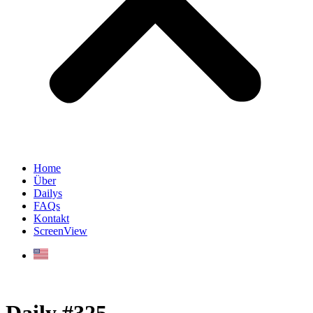
Home
Über
Dailys
FAQs
Kontakt
ScreenView