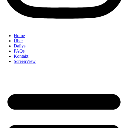
Home
Über
Dailys
FAQs
Kontakt
ScreenView