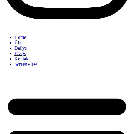
Home
Über
Dailys
FAQs
Kontakt
ScreenView