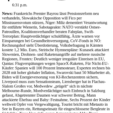
6:31 p.m.
News:
Frankreichs Premier Bayrou lässt Pensionsreform neu
verhandeln, Slowakische Opposition will Fico per
Misstrauensvotum stürzen, Niger: Miliz dementiert Verantwortung
für entführte Wienerin, Sabotageakte: NATO verstärkt Ostsee-
Patrouillen, Koalitionsverhandler beraten Fahrplan, Swift-
Terrorplan: Hauptverdächtiger schuldfähig, Ärzte warnen vor
Einsparungen bei Gesundheitsversorgung, CoV-Fonds in NÖ:
Rechnungshof sieht Überdotierung, Volksbefragung in Kärnten
kostete 1,2 Mio. Euro, Steirische Hymnenpläne: Kunasek attackiert
Slowenien, Drohnen- und Raketenangriffe auf mehrere russische
Regionen, Frontex: Deutlich weniger irreguläre Einreisen in EU,
Qantas: Flugverspätungen wegen SpaceX-Raketen, Für Nicht-EU-
Käufer: Spanien will 100 Prozent Immosteuer, Experten rechnen bis
2028 mit hoher globaler Inflation, Swarovski baut 50 Mitarbeiter ab,
Biden will Energieversorung von KI-Rechenzentren sichern,
Liverpool muss zum Sensationsteam, Liensberger hat in Flachau-
Slalom Großes vor, Medwedew „prügelt“ sich in nächste
Melbourne-Runde, Mordverdächtiger nach Einbruch in Salzburg
gefasst, Abgetrennter Daumen war schwerer Betrug, Mann
attackierte Ehefrau und Baby: Festnahme, Sechs Prozent der Kinder
weltweit Opfer von Vergewaltigung, Tourist bricht mit Mietauto in
See in Bayern ein, Rettungseinsatz für eingeschlossene Bergleute in