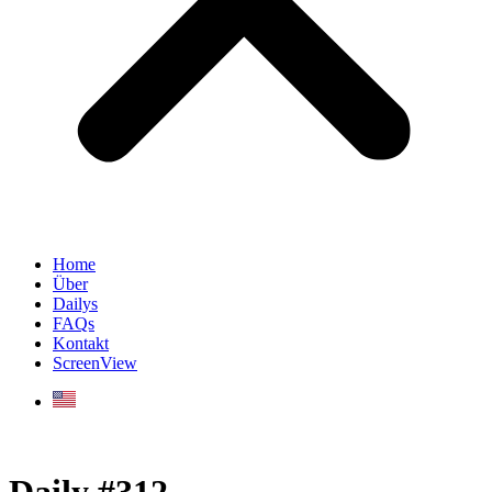
Home
Über
Dailys
FAQs
Kontakt
ScreenView