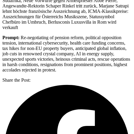
Südafrika, Neue Vorwürfe gegen Armenpriester Abbe Pierre,
Angewandte-Rektorin Schaper Rinkel tritt zurück, Marjane Satrapi
lehnt höchste französische Auszeichnung ab, ICMA-Klassikpreise:
Auszeichnungen für Österreichs Musikszene, Statussymbol
Chefbüro im Umbruch, Berlusconis Luxusvilla in Rom wird
verkauft
Prompt:
Re-negotiating of pension reform, political opposition
tension, international cybersecurity, health care funding concerns,
tax hikes for non-EU property buyers, anticipated global inflation,
job cuts in renowned crystal company, AI in energy supply,
unexpected sports victories, heinous criminal acts, rescue operations
in harsh conditions, resignations from prominent positions, highest
accolades rejected in protest.
Share the Post: