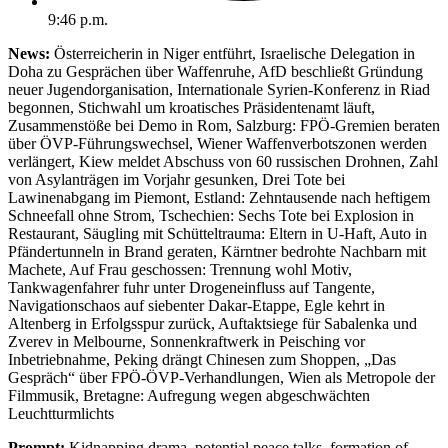
9:46 p.m.
News:
Österreicherin in Niger entführt, Israelische Delegation in
Doha zu Gesprächen über Waffenruhe, AfD beschließt Gründung
neuer Jugendorganisation, Internationale Syrien-Konferenz in Riad
begonnen, Stichwahl um kroatisches Präsidentenamt läuft,
Zusammenstöße bei Demo in Rom, Salzburg: FPÖ-Gremien beraten
über ÖVP-Führungswechsel, Wiener Waffenverbotszonen werden
verlängert, Kiew meldet Abschuss von 60 russischen Drohnen, Zahl
von Asylanträgen im Vorjahr gesunken, Drei Tote bei
Lawinenabgang im Piemont, Estland: Zehntausende nach heftigem
Schneefall ohne Strom, Tschechien: Sechs Tote bei Explosion in
Restaurant, Säugling mit Schütteltrauma: Eltern in U-Haft, Auto in
Pfändertunneln in Brand geraten, Kärntner bedrohte Nachbarn mit
Machete, Auf Frau geschossen: Trennung wohl Motiv,
Tankwagenfahrer fuhr unter Drogeneinfluss auf Tangente,
Navigationschaos auf siebenter Dakar-Etappe, Egle kehrt in
Altenberg in Erfolgsspur zurück, Auftaktsiege für Sabalenka und
Zverev in Melbourne, Sonnenkraftwerk in Peisching vor
Inbetriebnahme, Peking drängt Chinesen zum Shoppen, „Das
Gespräch“ über FPÖ-ÖVP-Verhandlungen, Wien als Metropole der
Filmmusik, Bretagne: Aufregung wegen abgeschwächten
Leuchtturmlichts
Prompt:
Kidnapping drama, potential peace talks, formation of