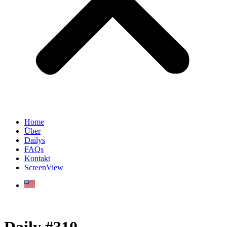
Home
Über
Dailys
FAQs
Kontakt
ScreenView