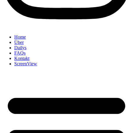
Home
Über
Dailys
FAQs
Kontakt
ScreenView