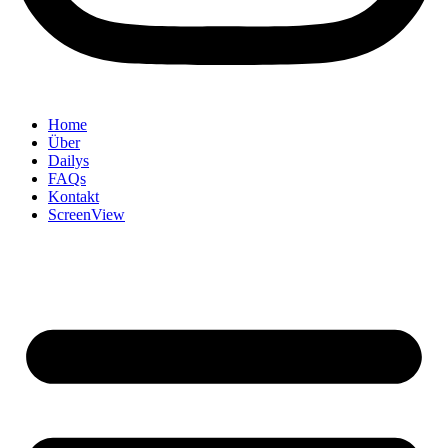
Home
Über
Dailys
FAQs
Kontakt
ScreenView