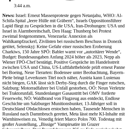
3:44 a.m.
News:
Israel: Erneut Massenproteste gegen Netanjahu, WHO: Al-
Schifa-Spital „leere Hülle mit Gräbern“, Israels Oppositionsführer
Lapid fliegt zu Gesprächen in die USA, Iran-Drohungen: USA und
Israel in Alarmbereitschaft, Den Haag: Thunberg bei Protest
zweimal festgenommen, Venezuela: Annexion als
Wahlkampfzuckerl, Zivilisten bei russischem Beschuss in Donezk
getötet, Selenskyj: Keine Gefahr einer russischen Eroberung
Charkiws, 150 Jahre SPÖ: Babler warnt vor „autoritärer Wende“,
Budget: Bundesausgaben Anfang 2024 höher als 2023, Nepp als
Wiener FPÖ-Chef bestätigt, Positive Gespräche im Handelsstreit
zwischen USA und China, US-Luftfahrtbehörde prüft erneut Panne
bei Boeing, Neue Tierarten: Bodensee unter Beobachtung, Bayern-
Pleite bringt Leverkusen Titel noch näher, Austria kann Lustenau
nicht biegen, GAK lässt sich Derby-Sieg durch die Finger rutschen,
Salzburg: Motorradfahrer bei Unfall gestorben, OÖ: Neun Verletzte
bei Traktorunfall, Stundenlanger Gasaustritt bei OMV forderte
Feuerwehr, NÖ: Waldbrand von Flugzeug aus entdeckt, Endlose
Geschichte um Salzburger Munitionsbunker, 13-Jähriger soll in
Deutschland Obdachlosen erstochen haben, Tausende Menschen in
Russland nach Dammbruch gerettet, Meta lässt mehr KI-Inhalte mit
Warnhinweisen zu, Venedig feiert Marco Polos 700. Todestag mit
großer Ausstellung, „Bissige“ Vampirsatire im Grazer