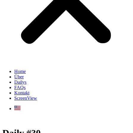
Home
Über
Dailys
FAQs
Kontakt
ScreenView