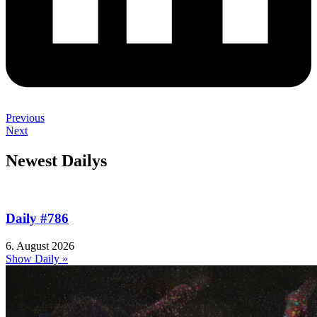
Previous
Next
Newest Dailys
Daily #786
6. August 2026
Show Daily »