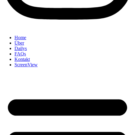
Home
Über
Dailys
FAQs
Kontakt
ScreenView