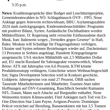
5:35 p.m.
News:
Koalitionsgespräche über Budget und Leuchtturmprojekte,
Gemeinderatswahlen in NÖ: Schlagabtausch ÖVP – FPÖ, Neue
Anklage gegen Jenewein rechtswirksam, BBU: Asylantragszahlen
2024 stark zurückgegangen, Kindesmissbrauchsbilder: Programm
mit positiver Bilanz, Syrien: Ausländische Dschihadisten werden
Militäroffiziere, D: Regierung sieht versuchte Einflussnahme durch
Musk, Iran: Italienerin wegen „Verstoßes gegen Gesetze“ in Haft,
Baku: Moskau will Schuldige für Flugzeugabsturz verfolgen,
Ukraine und Syrien nehmen Beziehungen wieder auf, Dacheinsturz:
13 Personen in Serbien angeklagt, Hunderte Kriegsgefangene
ausgetauscht, USA stocken Militärhilfe um 2,5 Milliarden Dollar
auf, EU macht Russland für Sabotageakte verantwortlich, Wiener
Börse: ATX mit Jahresplus von 6,6 Prozent, KTM könnte
Produktionsstopp verlängern, Gutscheine setzen Weihnachtsgeschäft
fort, Signa Development Selection wird in Konkurs geschickt,
Goldpreis: Jahresgewinn von rund 27 Prozent, ÖBB suchen
Tausende Mitarbeiterinnen und Mitarbeiter, Tournee-Start nährt
Hoffnungen auf ÖSV-Gesamtsieg, Bauchfleck beendet Raimanns
NFL-Traum, Mann nach Attacke auf Burgstaller enthaftet, Neue
Weinsorten trotzen Klimawandel, Fünf Anklagen nach Tod von Ex-
One-Direction-Star Liam Payne, Avignon-Prozess: Dominique
Pelicot verzichtet auf Berufung, Bananenkisten mit fast 3,5 Tonnen