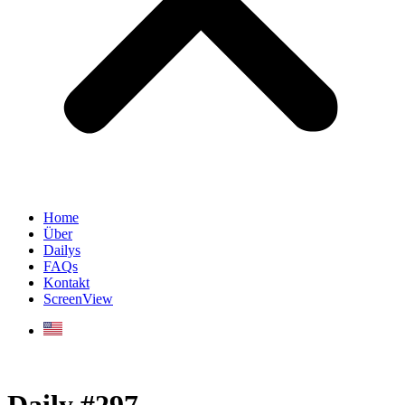
Home
Über
Dailys
FAQs
Kontakt
ScreenView