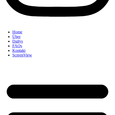
Home
Über
Dailys
FAQs
Kontakt
ScreenView