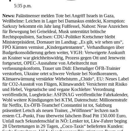
5:35 p.m.
News:
Palästinenser melden Tote bei Angriff Israels in Gaza,
Weißhelme: Leichen in Lager bei Damaskus entdeckt, Korruption:
Sarkozy bekommt ein Jahr lang Fußfessel, Nahost: Neue Anzeichen
für Bewegung bei Geiseldeal, Musk unterstützt britische
Rechtspopulisten, Sachsen: CDU-Politiker Kretschmer bleibt
Ministerpräsident, Dornauer im Landtag: „Es gilt, wir sehen uns“,
FPÖ Kärnten vermisst „Kindergartentanten“, Verhandlungen über
Budgetkonsolidierung gehen weiter, VfGH: Verweigerte Auskunft
an Krainer war gleichheitswidrig, Prozess gegen Ott und Jenewein
fortgesetzt, OPEC-Ausnahme von Arbeitsrecht nun
verfassungskonform, Trauer um Didi: Ehemaliger ÖFB-Trainier
verstorben, Ukraine ortet schwere Verluste bei Nordkoreanern,
Klimaerwärmung verstärkte Wirbelsturm „Chido“, EU: Neues Label
für CO2-Ausstoß von Flügen, Klimawandel: Versicherer mit Risiko
und Hebel, Vegetarische und vegane Kochlehre: Verordnung
veröffentlicht, Luegbrücke: ASFINAG veröffentlichte Fahrkalender,
Wohl weitere Kündigungen bei KTM, Datenschutz: Millionenstrafe
für Netflix, Ex-ÖFB-Teamchef Constantini ist tot, Salzburg
präsentiert Letsch als neuen Trainer, „Wölfinnen“ lechzen nach
erstem CL-Punkt, Frau überweist falschem Brad Pitt 150.000 Euro,
Unfall nach Sekundenschlaf in NÖ: Lenker tot, Lkw-Fahrer beging
28 Übertretungen in 29 Tagen, „Coco-Taxis“ belieferten Kunden: