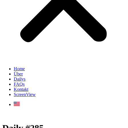
Home
Über
Dailys
FAQs
Kontakt
ScreenView