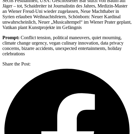
Sechs Festnahmen, USA: Geschossener Bär stürzt von Baum auf
Jäger – tot, Schaidreiter ist Journalistin des Jahres, Medizin-Master
an Wiener Freud-Uni wieder zugelassen, Neue Machthaber in
Syrien erlauben Weihnachtsfeiern, Schönborn: Neuer Kardinal
unwahrscheinlich, Neuer „Musicaltempel“ im Wiener Prater geplant,
Vatikan plant Kunstprojekte im Gefängnis
Prompt:
Conflict tension, political maneuvers, quiet mourning,
climate change urgency, vegan culinary innovation, data privacy
concerns, bizarre accidents, unexpected entertainments, holiday
celebrations
Share the Post: