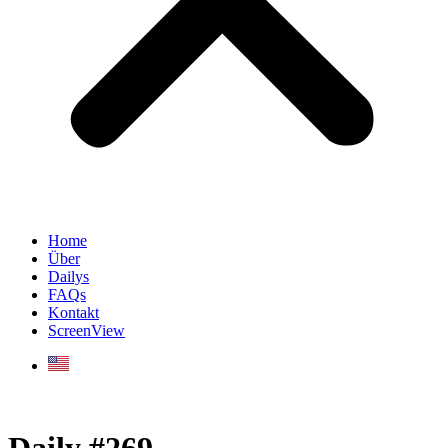
Home
Über
Dailys
FAQs
Kontakt
ScreenView