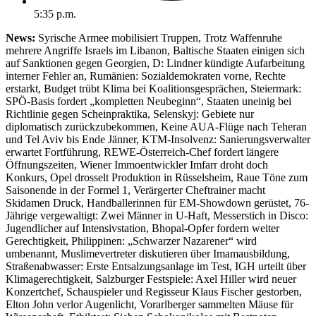
5:35 p.m.
News:
Syrische Armee mobilisiert Truppen, Trotz Waffenruhe
mehrere Angriffe Israels im Libanon, Baltische Staaten einigen sich
auf Sanktionen gegen Georgien, D: Lindner kündigte Aufarbeitung
interner Fehler an, Rumänien: Sozialdemokraten vorne, Rechte
erstarkt, Budget trübt Klima bei Koalitionsgesprächen, Steiermark:
SPÖ-Basis fordert „kompletten Neubeginn“, Staaten uneinig bei
Richtlinie gegen Scheinpraktika, Selenskyj: Gebiete nur
diplomatisch zurückzubekommen, Keine AUA-Flüge nach Teheran
und Tel Aviv bis Ende Jänner, KTM-Insolvenz: Sanierungsverwalter
erwartet Fortführung, REWE-Österreich-Chef fordert längere
Öffnungszeiten, Wiener Immoentwickler Imfarr droht doch
Konkurs, Opel drosselt Produktion in Rüsselsheim, Raue Töne zum
Saisonende in der Formel 1, Verärgerter Cheftrainer macht
Skidamen Druck, Handballerinnen für EM-Showdown gerüstet, 76-
Jährige vergewaltigt: Zwei Männer in U-Haft, Messerstich in Disco:
Jugendlicher auf Intensivstation, Bhopal-Opfer fordern weiter
Gerechtigkeit, Philippinen: „Schwarzer Nazarener“ wird
umbenannt, Muslimevertreter diskutieren über Imamausbildung,
Straßenabwasser: Erste Entsalzungsanlage im Test, IGH urteilt über
Klimagerechtigkeit, Salzburger Festspiele: Axel Hiller wird neuer
Konzertchef, Schauspieler und Regisseur Klaus Fischer gestorben,
Elton John verlor Augenlicht, Vorarlberger sammelten Mäuse für