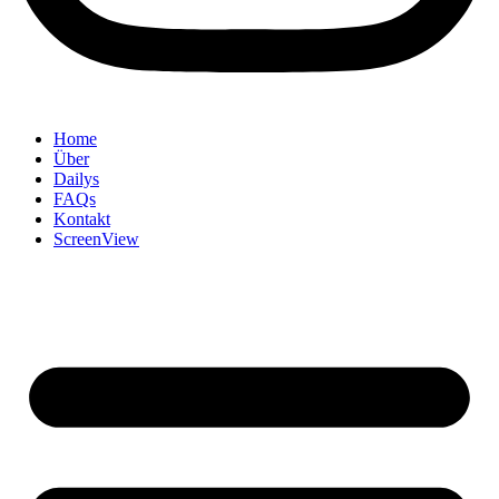
Home
Über
Dailys
FAQs
Kontakt
ScreenView