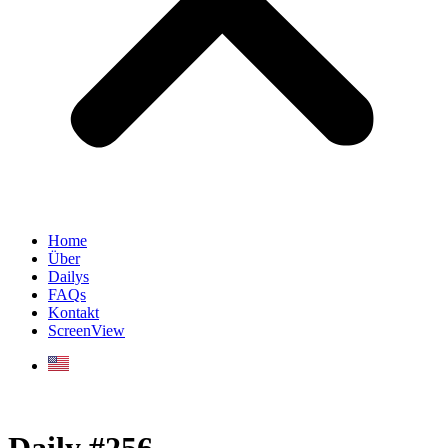
Home
Über
Dailys
FAQs
Kontakt
ScreenView