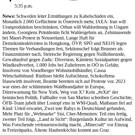
5:35 p.m.
News:
Schweden leitet Ermittlungen zu Kabelschäden ein,
Monatlich 2.000 Geflüchtete in Österreich mehr, IAEA: Iran will
Uranproduktion beschränken, Orban will Wahlordnung in Ungarn
ändern, Georgiens Präsidentin ficht Wahlergebnis an, Zehntausende
bei Maori-Protest in Neuseeland, Lange Haft für
Demokratieaktivisten in Hongkong, ÖVP, SPÖ und NEOS legen
Themen für Verhandlungen fest, Sektionschef folgt Brunner als
Finanzminister nach, Steirische Regierung gegen Nulllohnrunde,
Gewaltaufruf gegen Zadic: Diversion, Kärntens Sozialpartner gegen
Windkraftverbot, 1.000 Jobs bei Zulieferern in OÖ in Gefahr,
Insolvenz von Vorarlberger Wohnmobilhändler, Causa
Wirtschaftsbund: Rüdisser bleibt Aufsichtsrat, Schokofirma
Hauswirth insolvent, Beamte bereiten sich auf Proteste vor, 2023
war eines der schlimmsten Waldbrandjahre in Europa,
Dürrewarnung für New York, Weg von X? Kein „#eXit“ der
heimischen Politik, Fußballer von San Marino schreiben Geschichte,
ÖFB-Team jubelt über Lostopf eins in WM-Quali, Maibaum fiel auf
Kind: Urteil erwartet, Zwei tote Babys in Deutschland gefunden,
Mehr Platz für „Weltmarke“ Sisi, Cher-Memoiren: Teil eins fertig,
zweiter Teil folgt, „Land in Sicht“: Burgenlands Kultur im Aufwind,
Was Forschende vertrauenswürdig macht, „Minecraft“ vor Einzug
in Freizeitparks, Älteste Haubenköchin kommt aus Graz