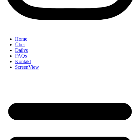
Home
Über
Dailys
FAQs
Kontakt
ScreenView