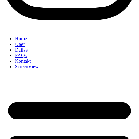
Home
Über
Dailys
FAQs
Kontakt
ScreenView