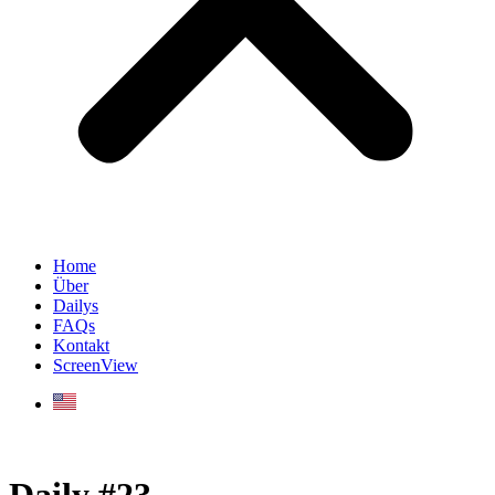
Home
Über
Dailys
FAQs
Kontakt
ScreenView