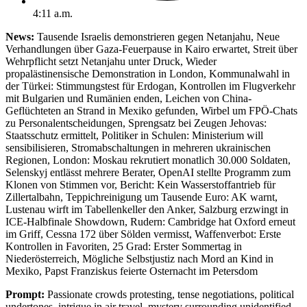
4:11 a.m.
News:
Tausende Israelis demonstrieren gegen Netanjahu, Neue
Verhandlungen über Gaza-Feuerpause in Kairo erwartet, Streit über
Wehrpflicht setzt Netanjahu unter Druck, Wieder
propalästinensische Demonstration in London, Kommunalwahl in
der Türkei: Stimmungstest für Erdogan, Kontrollen im Flugverkehr
mit Bulgarien und Rumänien enden, Leichen von China-
Geflüchteten an Strand in Mexiko gefunden, Wirbel um FPÖ-Chats
zu Personalentscheidungen, Sprengsatz bei Zeugen Jehovas:
Staatsschutz ermittelt, Politiker in Schulen: Ministerium will
sensibilisieren, Stromabschaltungen in mehreren ukrainischen
Regionen, London: Moskau rekrutiert monatlich 30.000 Soldaten,
Selenskyj entlässt mehrere Berater, OpenAI stellte Programm zum
Klonen von Stimmen vor, Bericht: Kein Wasserstoffantrieb für
Zillertalbahn, Teppichreinigung um Tausende Euro: AK warnt,
Lustenau wirft im Tabellenkeller den Anker, Salzburg erzwingt in
ICE-Halbfinale Showdown, Rudern: Cambridge hat Oxford erneut
im Griff, Cessna 172 über Sölden vermisst, Waffenverbot: Erste
Kontrollen in Favoriten, 25 Grad: Erster Sommertag in
Niederösterreich, Mögliche Selbstjustiz nach Mord an Kind in
Mexiko, Papst Franziskus feierte Osternacht im Petersdom
Prompt:
Passionate crowds protesting, tense negotiations, political
undertones, intrigue in air travel, mystery surrounding unidentified