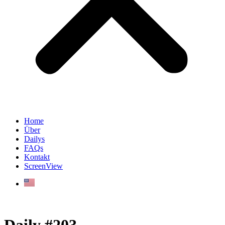
Home
Über
Dailys
FAQs
Kontakt
ScreenView