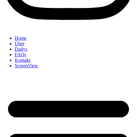
Home
Über
Dailys
FAQs
Kontakt
ScreenView