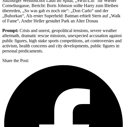
Salzburger Weihbischof Laun im Spital, „Swift-Lift“ für Wiener
Corneliusgasse, Bericht: Boris Johnson sollte Harry zum Bleiben
überreden, „So was gab es noch nie“: „Don Carlo“ und der
„Buhorkan“, Als erster Superheld: Batman erhielt Stern auf „Walk
of Fame“, Andre Heller gestaltet Park an Alter Donau
Prompt:
Crisis and unrest, geopolitical tensions, severe weather
aftermath, dramatic rescue missions, unexpected accusation against
public figures, high stake sports competitions, art controversies and
activism, health concerns and city developments, public figures in
personal predicaments.
Share the Post: