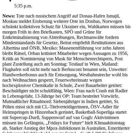
5:35 p.m.
News:
Tote nach russischem Angriff auf Donau-Hafen Ismajil,
Moskau meldet Eroberung weiterer Orte im Donbas, Norwegen
schränkt kollektiven Schutz für Ukrainer ein, Wahlkarten müssen bis
morgen Früh in den Briefkasten, SPÖ und Grüne für
Entkriminalisierung von Abtreibungen, Rechtsanwälte fordern
Mindeststandards für Gesetze, Beirat empfiehlt Restitutionen aus
Albertina und ÖNB, Mexiko: Massenentführung vor zehn Jahren
bleibt Rätsel, Orban kritisiert Mitarbeiter wegen Aussagen zu 1956,
Kritik an Nominierung von Musk für Menschenrechtspreis, Post
plant Zustellung auch am Sonntag: Testlauf in Wien, Mailand:
Flughafen soll nicht mehr nach Berlusconi benannt sein, Unwetter:
Handwerkerbonus auch für Entsorgung, Westbahnstrecke wohl bis
nach Weihnachten gesperrt, Feuerwehreinsatz wegen
hochexplosiver Chemikalie in Schule, Zwei Bauarbeiter getötet:
Beschuldigter nicht schuldfähig, Wien: Frau nach Crash mit Radler
in Lebensgefahr, 13-Jährige bei OP: Team bestreitet Vorwürfe,
Mutmaßlicher Ritualmord: Siebenjähriger in Indien getötet, St.
Pölten misst sich mit CL-Titelverteidigerinnen, ÖSV-Adler für
Heimspringen in Hinzenbach gerüstet, Basketball-Superliga startet
mit Supercup-Duell, Suppenwurf auf van Gogh: Aktivistinnen
müssen ins Gefängnis, „Fridays for Future“ hielt Klimaaktionstag
ab, Starker Anstieg der Mpox-Infektionen in Australien, Emeritierter