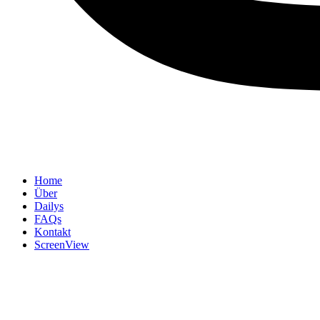
Home
Über
Dailys
FAQs
Kontakt
ScreenView