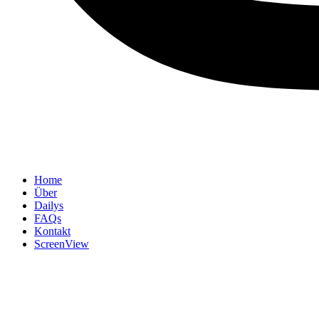
Home
Über
Dailys
FAQs
Kontakt
ScreenView