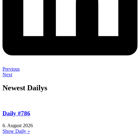
Previous
Next
Newest Dailys
Daily #786
6. August 2026
Show Daily »