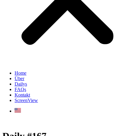
Home
Über
Dailys
FAQs
Kontakt
ScreenView