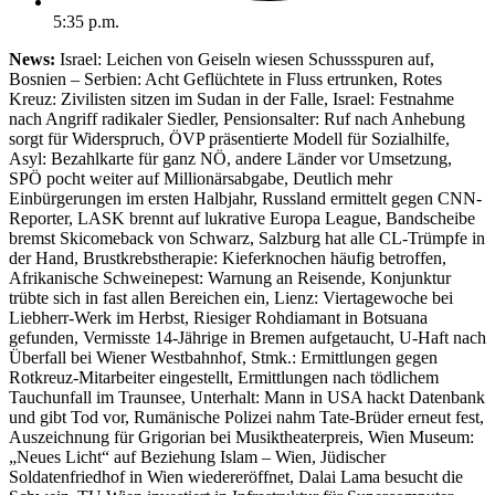
5:35 p.m.
News:
Israel: Leichen von Geiseln wiesen Schussspuren auf,
Bosnien – Serbien: Acht Geflüchtete in Fluss ertrunken, Rotes
Kreuz: Zivilisten sitzen im Sudan in der Falle, Israel: Festnahme
nach Angriff radikaler Siedler, Pensionsalter: Ruf nach Anhebung
sorgt für Widerspruch, ÖVP präsentierte Modell für Sozialhilfe,
Asyl: Bezahlkarte für ganz NÖ, andere Länder vor Umsetzung,
SPÖ pocht weiter auf Millionärsabgabe, Deutlich mehr
Einbürgerungen im ersten Halbjahr, Russland ermittelt gegen CNN-
Reporter, LASK brennt auf lukrative Europa League, Bandscheibe
bremst Skicomeback von Schwarz, Salzburg hat alle CL-Trümpfe in
der Hand, Brustkrebstherapie: Kieferknochen häufig betroffen,
Afrikanische Schweinepest: Warnung an Reisende, Konjunktur
trübte sich in fast allen Bereichen ein, Lienz: Viertagewoche bei
Liebherr-Werk im Herbst, Riesiger Rohdiamant in Botsuana
gefunden, Vermisste 14-Jährige in Bremen aufgetaucht, U-Haft nach
Überfall bei Wiener Westbahnhof, Stmk.: Ermittlungen gegen
Rotkreuz-Mitarbeiter eingestellt, Ermittlungen nach tödlichem
Tauchunfall im Traunsee, Unterhalt: Mann in USA hackt Datenbank
und gibt Tod vor, Rumänische Polizei nahm Tate-Brüder erneut fest,
Auszeichnung für Grigorian bei Musiktheaterpreis, Wien Museum:
„Neues Licht“ auf Beziehung Islam – Wien, Jüdischer
Soldatenfriedhof in Wien wiedereröffnet, Dalai Lama besucht die