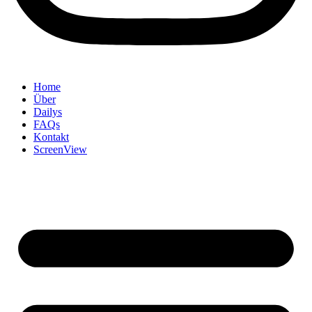
Home
Über
Dailys
FAQs
Kontakt
ScreenView