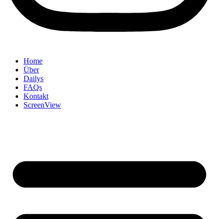
Home
Über
Dailys
FAQs
Kontakt
ScreenView